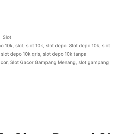
n
Posted
Slot
in
po 10k
,
slot
,
slot 10k
,
slot depo
,
Slot depo 10k
,
slot
,
slot depo 10k qris
,
slot depo 10k tanpa
acor
,
Slot Gacor Gampang Menang
,
slot gampang