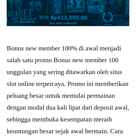
Bonus new member 100% di awal menjadi
salah satu promo Bonus new member 100
unggulan yang sering ditawarkan oleh situs
slot online terpercaya. Promo ini memberikan
peluang besar untuk memulai permainan
dengan modal dua kali lipat dari deposit awal,
sehingga membuka kesempatan meraih
keuntungan besar sejak awal bermain. Cara