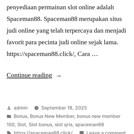
penyediaan permainan slot online adalah
Spaceman88. Spaceman88 merupakan situs
judi online yang telah terpercaya dan menjadi
favorit para pecinta judi online sejak lama.
https://spaceman88.click/, Cara …
“Rahasia
Continue reading
Raup
Kemenangan
Posted
admin
September 18, 2025
Tinggi
by
Posted
Bonus
,
Bonus New Member
,
bonus new member
di
in
100
,
Slot
,
Slot bonus
,
slot qris
,
spaceman88
Slot
Tags:
on
https://spaceman88.click/
Leave a comment