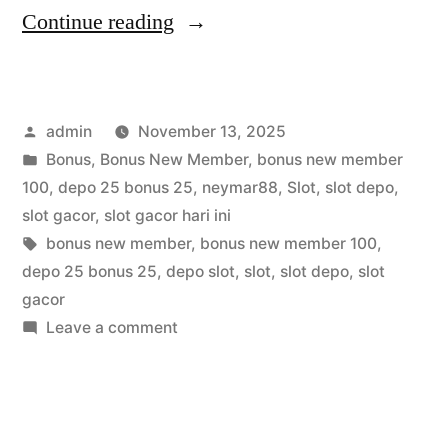
“Inovasi
Continue reading
Terbaru
di
Posted
admin
November 13, 2025
neymar88:
by
Posted
Bonus
,
Bonus New Member
,
bonus new member
Slot
in
100
,
depo 25 bonus 25
,
neymar88
,
Slot
,
slot depo
,
Depo
slot gacor
,
slot gacor hari ini
Tags:
bonus new member
,
bonus new member 100
,
25
depo 25 bonus 25
,
depo slot
,
slot
,
slot depo
,
slot
Bonus
gacor
on
Leave a comment
25
Inovasi
Terbaru
Terbaru
2025”
di
neymar88: