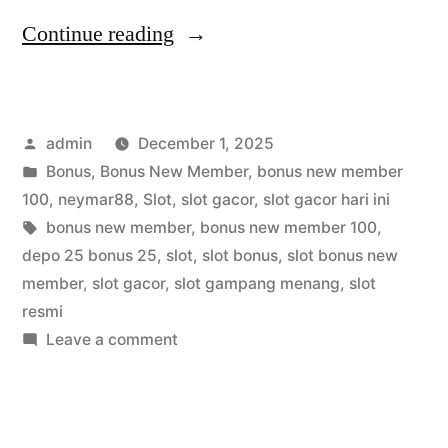
“Nikmati
Continue reading
Promo
Bonus
Posted
admin
December 1, 2025
New
by
Posted
Bonus
,
Bonus New Member
,
bonus new member
Member
in
100
,
neymar88
,
Slot
,
slot gacor
,
slot gacor hari ini
100%
Tags:
bonus new member
,
bonus new member 100
,
depo 25 bonus 25
,
slot
,
slot bonus
,
slot bonus new
di
member
,
slot gacor
,
slot gampang menang
,
slot
Situs
resmi
on
Leave a comment
Slot
Nikmati
Resmi
Promo
.NEYMAR88”
Bonus