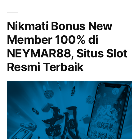
New
Member
100%
Nikmati Bonus New
di
Member 100% di
Situs
Slot
NEYMAR88, Situs Slot
Resmi
.NEYMAR88
Resmi Terbaik