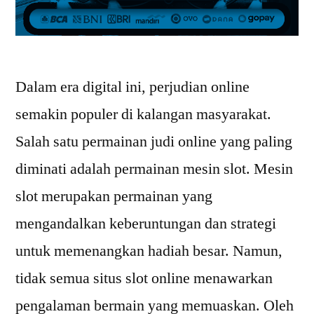
Dalam era digital ini, perjudian online
semakin populer di kalangan masyarakat.
Salah satu permainan judi online yang paling
diminati adalah permainan mesin slot. Mesin
slot merupakan permainan yang
mengandalkan keberuntungan dan strategi
untuk memenangkan hadiah besar. Namun,
tidak semua situs slot online menawarkan
pengalaman bermain yang memuaskan. Oleh