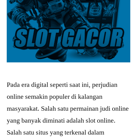
Pada era digital seperti saat ini, perjudian
online semakin populer di kalangan
masyarakat. Salah satu permainan judi online
yang banyak diminati adalah slot online.
Salah satu situs yang terkenal dalam