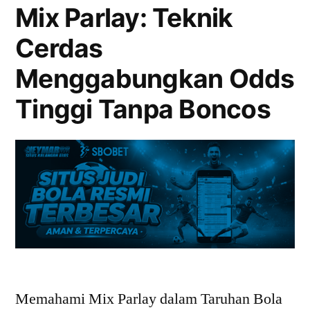
Mix Parlay: Teknik
Cerdas
Menggabungkan Odds
Tinggi Tanpa Boncos
Memahami Mix Parlay dalam Taruhan Bola