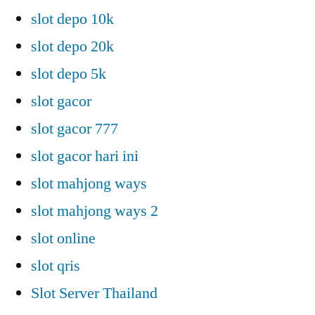
slot depo 10k
slot depo 20k
slot depo 5k
slot gacor
slot gacor 777
slot gacor hari ini
slot mahjong ways
slot mahjong ways 2
slot online
slot qris
Slot Server Thailand