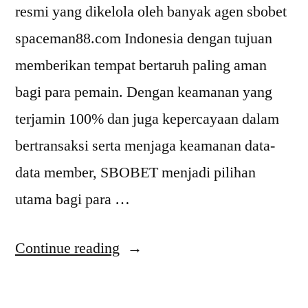
resmi yang dikelola oleh banyak agen sbobet
spaceman88.com Indonesia dengan tujuan
memberikan tempat bertaruh paling aman
bagi para pemain. Dengan keamanan yang
terjamin 100% dan juga kepercayaan dalam
bertransaksi serta menjaga keamanan data-
data member, SBOBET menjadi pilihan
utama bagi para …
“Agen
Continue reading
SBOBET
Terpercaya: