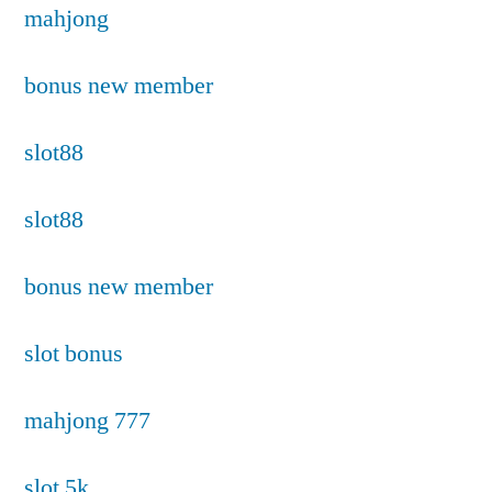
mahjong
bonus new member
slot88
slot88
bonus new member
slot bonus
mahjong 777
slot 5k