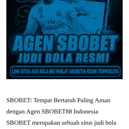
SBOBET: Tempat Bertaruh Paling Aman
dengan Agen SBOBET88 Indonesia
SBOBET merupakan sebuah situs judi bola