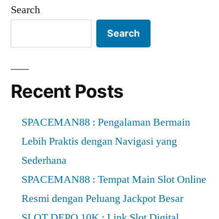
Ini
Search
Link
SBOBET88
Search
&
Agen
Judi
Bola
Recent Posts
Resmi
SPACEMAN88 : Pengalaman Bermain
Lebih Praktis dengan Navigasi yang
Sederhana
SPACEMAN88 : Tempat Main Slot Online
Resmi dengan Peluang Jackpot Besar
SLOT DEPO 10K : Link Slot Digital