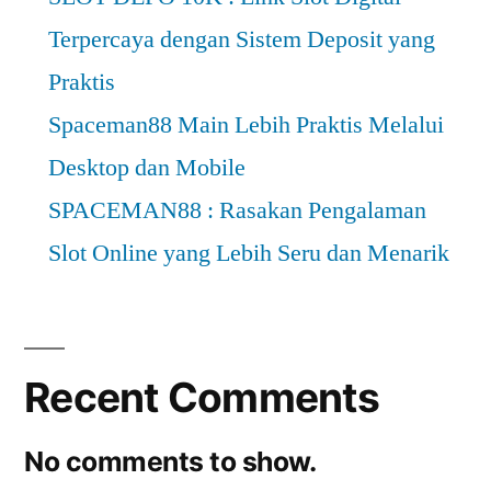
Terpercaya dengan Sistem Deposit yang
Praktis
Spaceman88 Main Lebih Praktis Melalui
Desktop dan Mobile
SPACEMAN88 : Rasakan Pengalaman
Slot Online yang Lebih Seru dan Menarik
Recent Comments
No comments to show.