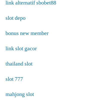
link alternatif sbobet88
slot depo
bonus new member
link slot gacor
thailand slot
slot 777
mahjong slot