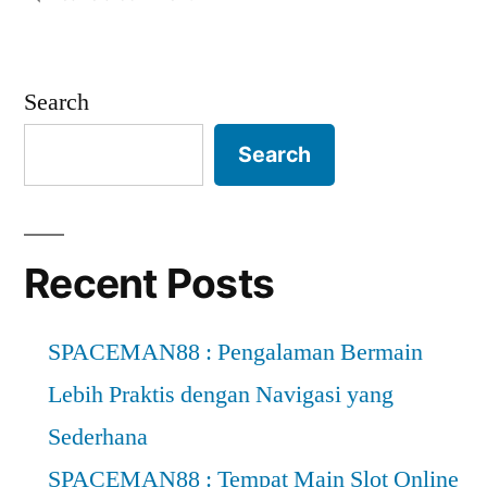
Boncos”
sbobet88
terpercayaCara
Menaklukkan
Search
SBOBET
Mix
Search
Parlay:
Teknik
Cerdas
Menggabungkan
Recent Posts
Odds
Tinggi
SPACEMAN88 : Pengalaman Bermain
Tanpa
Boncos
Lebih Praktis dengan Navigasi yang
Sederhana
SPACEMAN88 : Tempat Main Slot Online