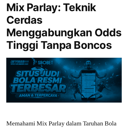
Mix Parlay: Teknik
Cerdas
Menggabungkan Odds
Tinggi Tanpa Boncos
Memahami Mix Parlay dalam Taruhan Bola