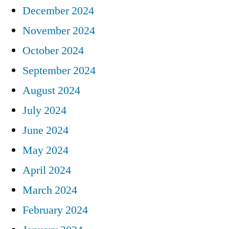
December 2024
November 2024
October 2024
September 2024
August 2024
July 2024
June 2024
May 2024
April 2024
March 2024
February 2024