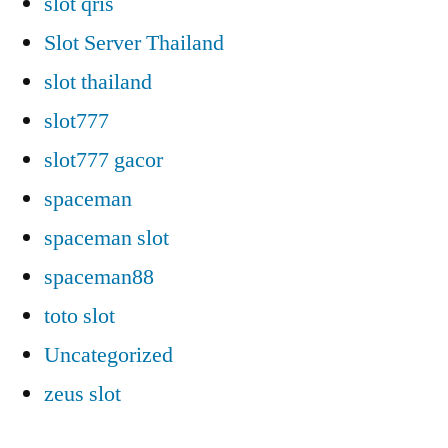
slot qris
Slot Server Thailand
slot thailand
slot777
slot777 gacor
spaceman
spaceman slot
spaceman88
toto slot
Uncategorized
zeus slot