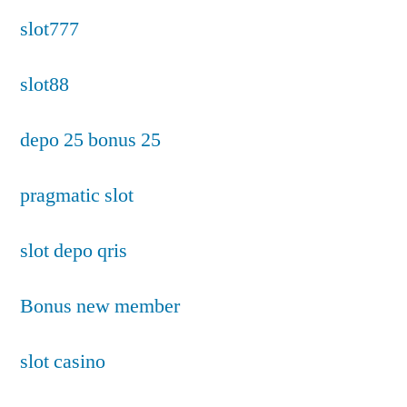
slot777
slot88
depo 25 bonus 25
pragmatic slot
slot depo qris
Bonus new member
slot casino