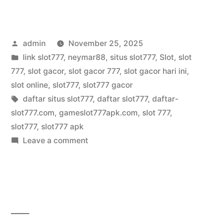
Terbaik
Meraih
Posted
admin
November 25, 2025
Kemenangan
by
Posted
link slot777
,
neymar88
,
situs slot777
,
Slot
,
slot
Besar
in
777
,
slot gacor
,
slot gacor 777
,
slot gacor hari ini
,
di
slot online
,
slot777
,
slot777 gacor
Tags:
daftar situs slot777
,
daftar slot777
,
daftar-
Situs
slot777.com
,
gameslot777apk.com
,
slot 777
,
Slot777”
slot777
,
slot777 apk
on
Leave a comment
Kesempatan
Terbaik
Meraih
Kemenangan
Besar