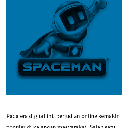
Pada era digital ini, perjudian online semakin
populer di kalangan masyarakat. Salah satu