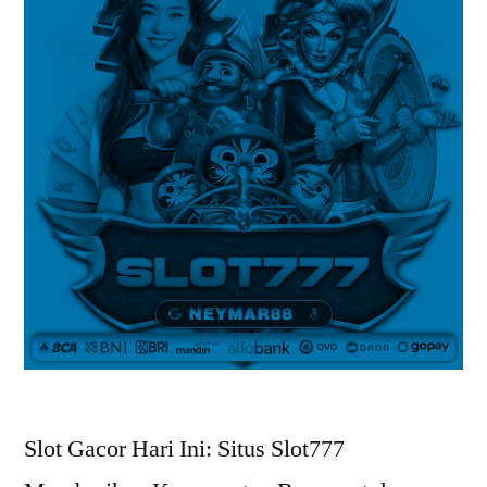
Slot Gacor Hari Ini: Situs Slot777