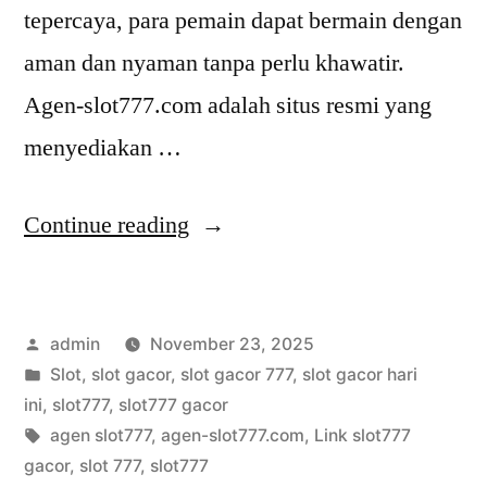
tepercaya, para pemain dapat bermain dengan
aman dan nyaman tanpa perlu khawatir.
Agen-slot777.com adalah situs resmi yang
menyediakan …
“Bermain
Continue reading
Slot
Online
Posted
admin
November 23, 2025
Lebih
by
Posted
Slot
,
slot gacor
,
slot gacor 777
,
slot gacor hari
Menguntungkan
in
ini
,
slot777
,
slot777 gacor
di
Tags:
agen slot777
,
agen-slot777.com
,
Link slot777
gacor
,
slot 777
,
slot777
Agen