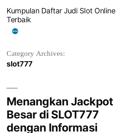
Skip
Kumpulan Daftar Judi Slot Online
to
Terbaik
content
Category Archives:
slot777
Menangkan Jackpot
Besar di SLOT777
dengan Informasi