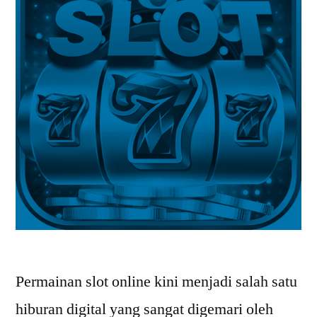
Permainan slot online kini menjadi salah satu
hiburan digital yang sangat digemari oleh