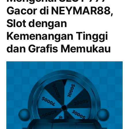
Gacor di NEYMAR88,
Terbatas
Slot dengan
Kemenangan Tinggi
dan Grafis Memukau