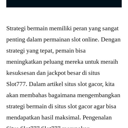
Strategi bermain memiliki peran yang sangat
penting dalam permainan slot online. Dengan
strategi yang tepat, pemain bisa
meningkatkan peluang mereka untuk meraih
kesuksesan dan jackpot besar di situs
Slot777. Dalam artikel situs slot gacor, kita
akan membahas bagaimana mengembangkan
strategi bermain di situs slot gacor agar bisa
mendapatkan hasil maksimal. Pengenalan