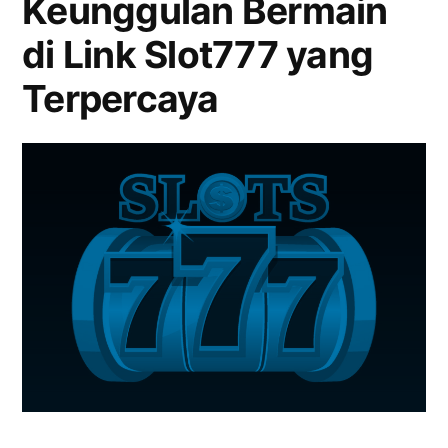
Keunggulan Bermain
Menangkan
di Link Slot777 yang
Hadiah
Menarik
Terpercaya