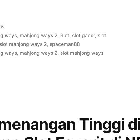
25
ng ways
,
mahjong ways 2
,
Slot
,
slot gacor
,
slot
slot mahjong ways 2
,
spaceman88
ng ways
,
mahjong ways 2
,
slot mahjong ways
emenangan Tinggi d