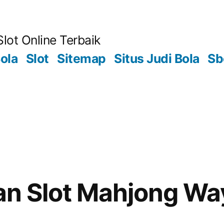
lot Online Terbaik
ola
Slot
Sitemap
Situs Judi Bola
Sb
san Slot Mahjong Wa