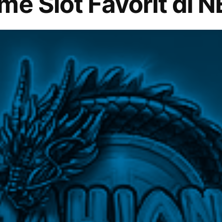
me Slot Favorit di