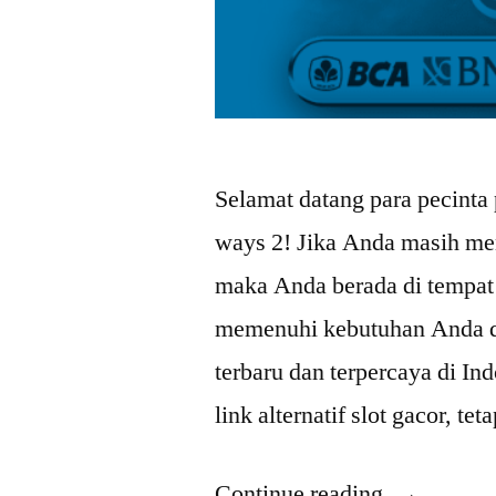
Selamat datang para pecinta
ways 2! Jika Anda masih menc
maka Anda berada di tempat 
memenuhi kebutuhan Anda d
terbaru dan terpercaya di I
link alternatif slot gacor, te
“Inilah
Continue reading