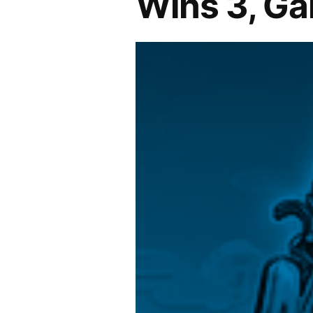
Wins 3, Ga