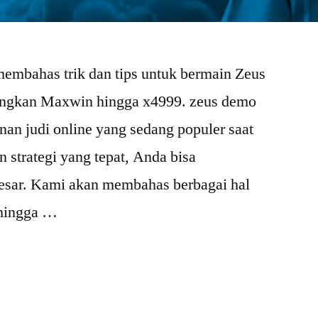
 membahas trik dan tips untuk bermain Zeus
angkan Maxwin hingga x4999. zeus demo
inan judi online yang sedang populer saat
 strategi yang tepat, Anda bisa
sar. Kami akan membahas berbagai hal
 hingga …