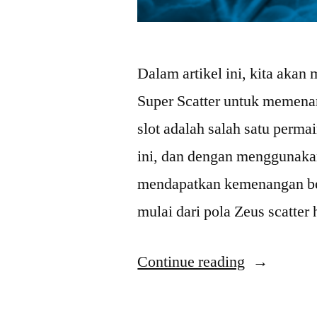
Dalam artikel ini, kita akan
Super Scatter untuk memen
slot adalah salah satu perma
ini, dan dengan menggunakan
mendapatkan kemenangan be
mulai dari pola Zeus scatter
“Trik
Continue reading
dan
Tips