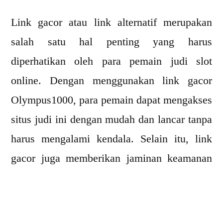
Link gacor atau link alternatif merupakan
salah satu hal penting yang harus
diperhatikan oleh para pemain judi slot
online. Dengan menggunakan link gacor
Olympus1000, para pemain dapat mengakses
situs judi ini dengan mudah dan lancar tanpa
harus mengalami kendala. Selain itu, link
gacor juga memberikan jaminan keamanan
dan kenyamanan bagi para pemain dalam
bermain judi slot online.