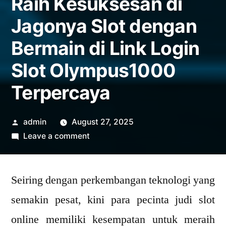
Raih Kesuksesan di
Jagonya Slot dengan
Bermain di Link Login
Slot Olympus1000
Terpercaya
Posted
admin
August 27, 2025
by
on
Leave a comment
Raih
Kesuksesan
Seiring dengan perkembangan teknologi yang
di
Jagonya
semakin pesat, kini para pecinta judi slot
Slot
online memiliki kesempatan untuk meraih
dengan