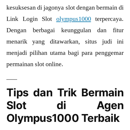
Bermain
kesuksesan di jagonya slot dengan bermain di
di
Link Login Slot
olympus1000
terpercaya.
Link
Dengan berbagai keunggulan dan fitur
Login
Slot
menarik yang ditawarkan, situs judi ini
Olympus1000
menjadi pilihan utama bagi para penggemar
Terpercaya
permainan slot online.
Tips dan Trik Bermain
Slot di Agen
Olympus1000 Terbaik