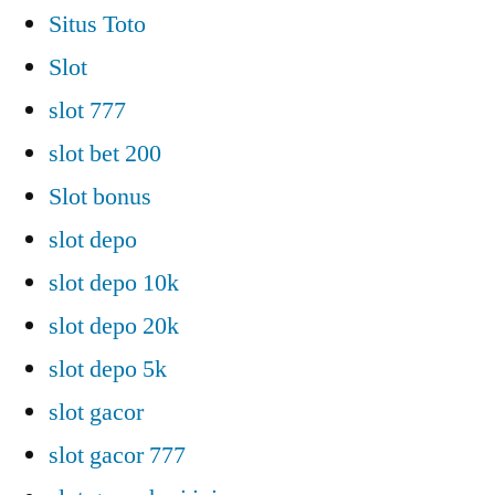
Situs Toto
Slot
slot 777
slot bet 200
Slot bonus
slot depo
slot depo 10k
slot depo 20k
slot depo 5k
slot gacor
slot gacor 777