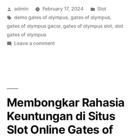
Posted
Posted
admin
February 17, 2024
Slot
Mendapatkan
by
Tags:
in
demo gates of olympus
,
gates of olympus
,
Keuntungan
gates of olympus gacor
,
gates of olympus slot
,
slot
x500
gates of olympus
on
Leave a comment
di
Tips
Situs
dan
Trik
Slot
Mendapatkan
Gates
Keuntungan
of
x500
Membongkar Rahasia
di
Olympus”
Keuntungan di Situs
Situs
Slot
Slot Online Gates of
Gates
of