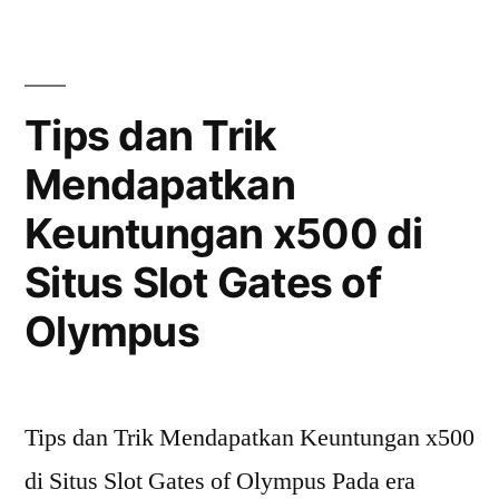
Online
Gacor”
RTP
Slot
2024
Tips dan Trik
Gacor
Mendapatkan
Keuntungan x500 di
Situs Slot Gates of
Olympus
Tips dan Trik Mendapatkan Keuntungan x500
di Situs Slot Gates of Olympus Pada era