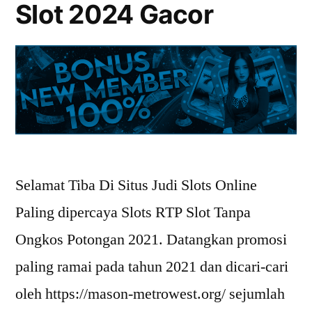
Slot 2024 Gacor
Situs
Dapat
Sicbo
Online
dipercaya”
Dapat
dipercaya
Selamat Tiba Di Situs Judi Slots Online
Paling dipercaya Slots RTP Slot Tanpa
Ongkos Potongan 2021. Datangkan promosi
paling ramai pada tahun 2021 dan dicari-cari
oleh https://mason-metrowest.org/ sejumlah