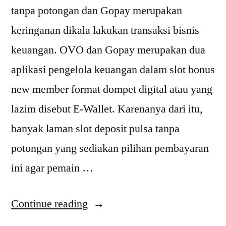
tanpa potongan dan Gopay merupakan
keringanan dikala lakukan transaksi bisnis
keuangan. OVO dan Gopay merupakan dua
aplikasi pengelola keuangan dalam slot bonus
new member format dompet digital atau yang
lazim disebut E-Wallet. Karenanya dari itu,
banyak laman slot deposit pulsa tanpa
potongan yang sediakan pilihan pembayaran
ini agar pemain …
“Profit
Continue reading
Bermain