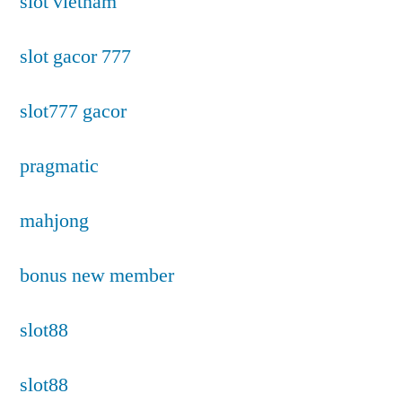
slot vietnam
slot gacor 777
slot777 gacor
pragmatic
mahjong
bonus new member
slot88
slot88