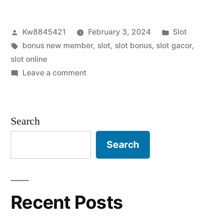
Slot
Posted
Posted
Kw8845421
February 3, 2024
Slot
Bonus
by
Tags:
in
bonus new member
,
slot
,
slot bonus
,
slot gacor
,
Pulsa
slot online
Tanpa
on
Leave a comment
Profit
Potongan
Bermain
Dan
Slot
Search
Bonus
Gopay”
Pulsa
Search
Tanpa
Potongan
Dan
Gopay
Recent Posts