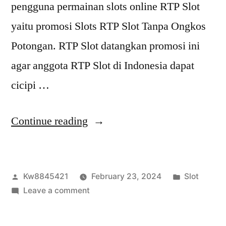
pengguna permainan slots online RTP Slot
yaitu promosi Slots RTP Slot Tanpa Ongkos
Potongan. RTP Slot datangkan promosi ini
agar anggota RTP Slot di Indonesia dapat
cicipi …
“Situs
Continue reading
Judi
Online
Posted
Posted
Kw8845421
February 23, 2024
Slot
RTP
by
on
in
Leave a comment
Slot
Situs
2024
Judi