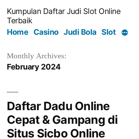
Skip
Kumpulan Daftar Judi Slot Online
to
Terbaik
content
Home
Casino
Judi Bola
Slot
Monthly Archives:
February 2024
Daftar Dadu Online
Cepat & Gampang di
Situs Sicbo Online