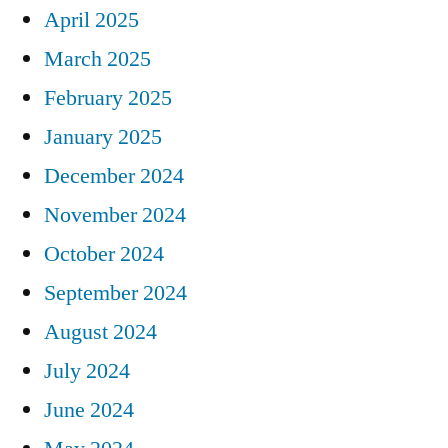
April 2025
March 2025
February 2025
January 2025
December 2024
November 2024
October 2024
September 2024
August 2024
July 2024
June 2024