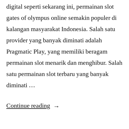
digital seperti sekarang ini, permainan slot
gates of olympus online semakin populer di
kalangan masyarakat Indonesia. Salah satu
provider yang banyak diminati adalah
Pragmatic Play, yang memiliki beragam
permainan slot menarik dan menghibur. Salah
satu permainan slot terbaru yang banyak
diminati …
“Tips
Continue reading
dan
Trik