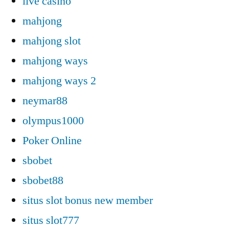
live casino
mahjong
mahjong slot
mahjong ways
mahjong ways 2
neymar88
olympus1000
Poker Online
sbobet
sbobet88
situs slot bonus new member
situs slot777