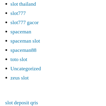
slot thailand
slot777
slot777 gacor
spaceman
spaceman slot
spaceman88
toto slot
Uncategorized
zeus slot
slot deposit qris