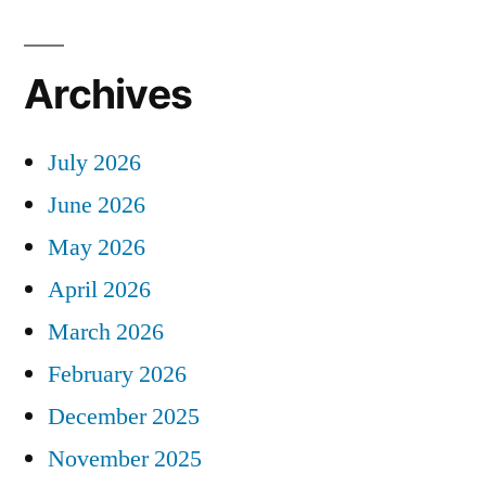
Archives
July 2026
June 2026
May 2026
April 2026
March 2026
February 2026
December 2025
November 2025