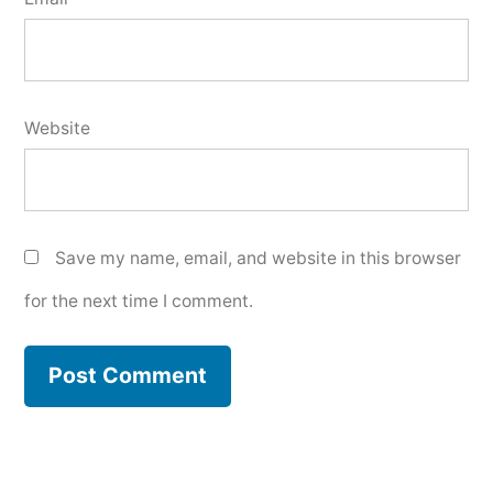
Website
Save my name, email, and website in this browser
for the next time I comment.