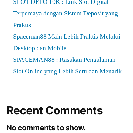
SLOT DEPO 10K : Link Slot Digital
Terpercaya dengan Sistem Deposit yang
Praktis
Spaceman88 Main Lebih Praktis Melalui
Desktop dan Mobile
SPACEMAN88 : Rasakan Pengalaman
Slot Online yang Lebih Seru dan Menarik
Recent Comments
No comments to show.