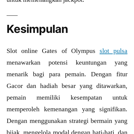
Kesimpulan
Slot online Gates of Olympus
slot pulsa
menawarkan potensi keuntungan yang
menarik bagi para pemain. Dengan fitur
Gacor dan hadiah besar yang ditawarkan,
pemain memiliki kesempatan untuk
memperoleh kemenangan yang signifikan.
Dengan menggunakan strategi bermain yang
bijak, mengelola modal dengan hati-hati, dan