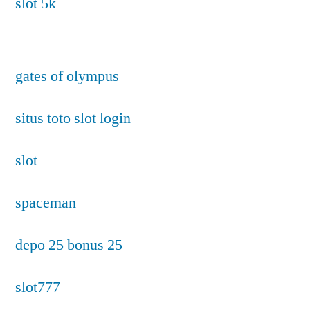
slot 5k
gates of olympus
situs toto slot login
slot
spaceman
depo 25 bonus 25
slot777