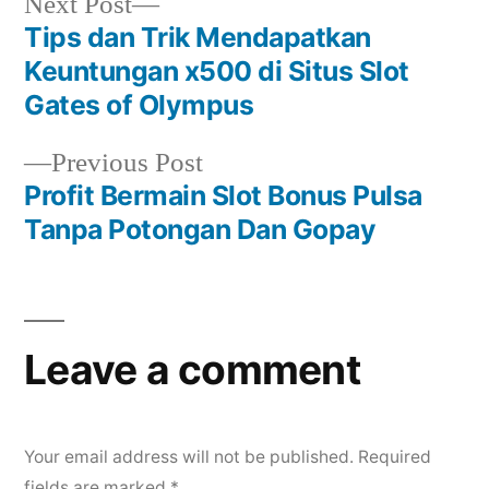
Next
Next Post
post:
Tips dan Trik Mendapatkan
Post
Keuntungan x500 di Situs Slot
navigation
Gates of Olympus
Previous
Previous Post
post:
Profit Bermain Slot Bonus Pulsa
Tanpa Potongan Dan Gopay
Leave a comment
Your email address will not be published.
Required
fields are marked
*