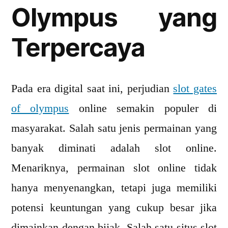
Olympus yang
Terpercaya
Pada era digital saat ini, perjudian
slot gates
of olympus
online semakin populer di
masyarakat. Salah satu jenis permainan yang
banyak diminati adalah slot online.
Menariknya, permainan slot online tidak
hanya menyenangkan, tetapi juga memiliki
potensi keuntungan yang cukup besar jika
dimainkan dengan bijak. Salah satu situs slot