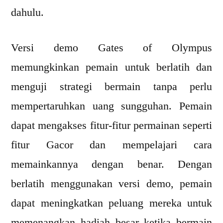
dahulu.
Versi demo Gates of Olympus
memungkinkan pemain untuk berlatih dan
menguji strategi bermain tanpa perlu
mempertaruhkan uang sungguhan. Pemain
dapat mengakses fitur-fitur permainan seperti
fitur Gacor dan mempelajari cara
memainkannya dengan benar. Dengan
berlatih menggunakan versi demo, pemain
dapat meningkatkan peluang mereka untuk
memenangkan hadiah besar ketika bermain