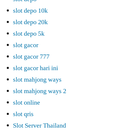
slot depo 10k
slot depo 20k
slot depo 5k
slot gacor
slot gacor 777
slot gacor hari ini
slot mahjong ways
slot mahjong ways 2
slot online
slot qris
Slot Server Thailand