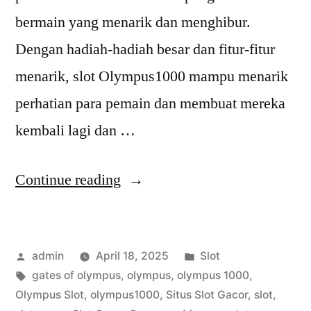
bermain yang menarik dan menghibur.
Dengan hadiah-hadiah besar dan fitur-fitur
menarik, slot Olympus1000 mampu menarik
perhatian para pemain dan membuat mereka
kembali lagi dan …
“Coba
Continue reading
Slot
Olympus1000,
Posted
Posted
admin
April 18, 2025
Slot
Rasakan
by
Tags:
in
gates of olympus
,
olympus
,
olympus 1000
,
Bedanya
Olympus Slot
,
olympus1000
,
Situs Slot Gacor
,
slot
,