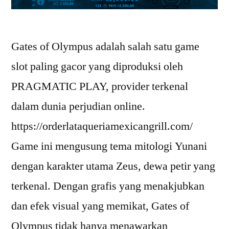
Gates of Olympus adalah salah satu game
slot paling gacor yang diproduksi oleh
PRAGMATIC PLAY, provider terkenal
dalam dunia perjudian online.
https://orderlataqueriamexicangrill.com/
Game ini mengusung tema mitologi Yunani
dengan karakter utama Zeus, dewa petir yang
terkenal. Dengan grafis yang menakjubkan
dan efek visual yang memikat, Gates of
Olympus tidak hanya menawarkan