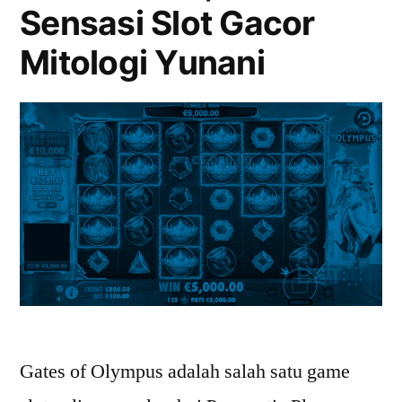
Sensasi Slot Gacor
Mitologi Yunani
Gates of Olympus adalah salah satu game