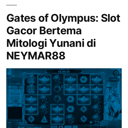
Olympus
di
1000
Gates of Olympus: Slot
NEYMAR88”
dengan
Gacor Bertema
Perkalian
x1000
Mitologi Yunani di
di
NEYMAR88
NEYMAR88