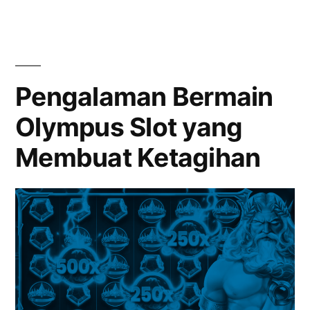
dengan
5K
OLYMPUS
yang
1000:
Bikin
Slot
Gacor
Untung!”
Pengalaman Bermain
dan
Olympus Slot yang
Deposit
5K
Membuat Ketagihan
yang
Bikin
Untung!