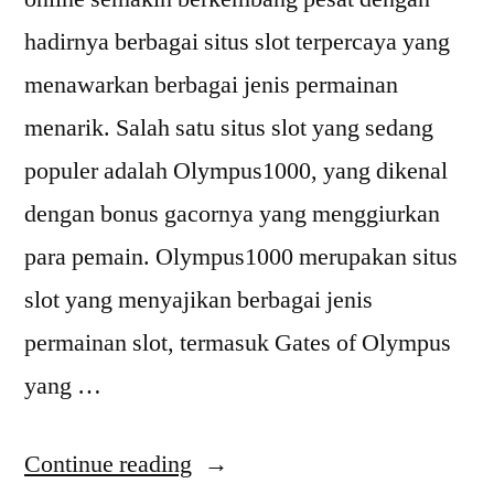
hadirnya berbagai situs slot terpercaya yang
menawarkan berbagai jenis permainan
menarik. Salah satu situs slot yang sedang
populer adalah Olympus1000, yang dikenal
dengan bonus gacornya yang menggiurkan
para pemain. Olympus1000 merupakan situs
slot yang menyajikan berbagai jenis
permainan slot, termasuk Gates of Olympus
yang …
“Banjir
Continue reading