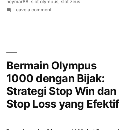
neymar88
,
slot olympus
,
slot zeus
Olympus
on
Leave a comment
Maxwin
1000,
x1000
Eksklusif
di
Gates
di
of
NEYMAR88”
Olympus
Bermain Olympus
1000,
1000 dengan Bijak:
Eksklusif
di
Strategi Stop Win dan
NEYMAR88
Stop Loss yang Efektif