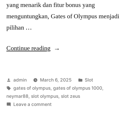
yang menarik dan fitur bonus yang
menguntungkan, Gates of Olympus menjadi
pilihan …
“Gates
Continue reading
of
Olympus:
Posted
Posted
admin
March 6, 2025
Slot
Slot
by
Tags:
in
gates of olympus
,
gates of olympus 1000
,
Gacor
neymar88
,
slot olympus
,
slot zeus
Bertema
on
Leave a comment
Gates
Mitologi
of
Yunani
Olympus: