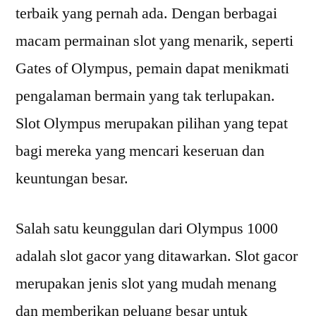
terbaik yang pernah ada. Dengan berbagai
macam permainan slot yang menarik, seperti
Gates of Olympus, pemain dapat menikmati
pengalaman bermain yang tak terlupakan.
Slot Olympus merupakan pilihan yang tepat
bagi mereka yang mencari keseruan dan
keuntungan besar.
Salah satu keunggulan dari Olympus 1000
adalah slot gacor yang ditawarkan. Slot gacor
merupakan jenis slot yang mudah menang
dan memberikan peluang besar untuk