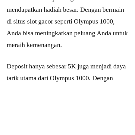
mendapatkan hadiah besar. Dengan bermain
di situs slot gacor seperti Olympus 1000,
Anda bisa meningkatkan peluang Anda untuk
meraih kemenangan.
Deposit hanya sebesar 5K juga menjadi daya
tarik utama dari Olympus 1000. Dengan
deposit yang terjangkau, pemain dapat
menikmati berbagai macam permainan slot
dan memiliki kesempatan untuk
memenangkan hadiah besar. Deposit 5K bisa