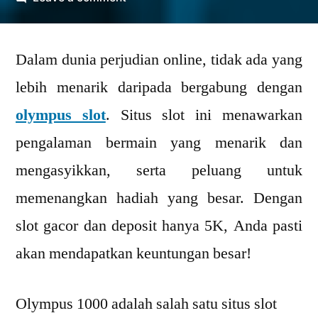
Bergabung
dengan
Dalam dunia perjudian online, tidak ada yang
OLYMPUS
1000:
lebih menarik daripada bergabung dengan
Slot
olympus slot
. Situs slot ini menawarkan
Gacor
dan
pengalaman bermain yang menarik dan
Deposit
mengasyikkan, serta peluang untuk
5K
memenangkan hadiah yang besar. Dengan
yang
Bikin
slot gacor dan deposit hanya 5K, Anda pasti
Untung!
akan mendapatkan keuntungan besar!
Olympus 1000 adalah salah satu situs slot