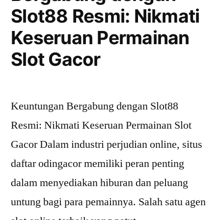
Member”
Bonus
Slot88 Resmi: Nikmati
New
Member
Keseruan Permainan
Slot Gacor
Keuntungan Bergabung dengan Slot88
Resmi: Nikmati Keseruan Permainan Slot
Gacor Dalam industri perjudian online, situs
daftar odingacor memiliki peran penting
dalam menyediakan hiburan dan peluang
untung bagi para pemainnya. Salah satu agen