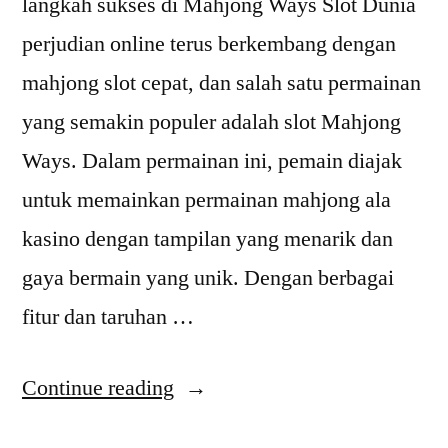
langkah sukses di Mahjong Ways Slot Dunia
perjudian online terus berkembang dengan
mahjong slot cepat, dan salah satu permainan
yang semakin populer adalah slot Mahjong
Ways. Dalam permainan ini, pemain diajak
untuk memainkan permainan mahjong ala
kasino dengan tampilan yang menarik dan
gaya bermain yang unik. Dengan berbagai
fitur dan taruhan …
“Dari
Continue reading
pemula