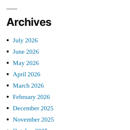
Archives
July 2026
June 2026
May 2026
April 2026
March 2026
February 2026
December 2025
November 2025