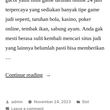
terpercaya yang sediakan banyak tipe game
judi seperti, taruhan bola, kasino, poker
online, tembak ikan, sabung ayam. Anda gak
mesti berasa sulit kembali mencari situs judi
yang lainnya belumlah pasti bisa memberikan
…
“Situs
Continue reading
Slot
Server
Posted
Posted
admin
November 24, 2023
Slot
Thailand
by
on
in
Leave a comment