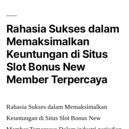
Terbaru
Pemain”
Wajib
Dipunyai
Rahasia Sukses dalam
Oleh
Memaksimalkan
Calon
Pemain
Keuntungan di Situs
Slot Bonus New
Member Terpercaya
Rahasia Sukses dalam Memaksimalkan
Keuntungan di Situs Slot Bonus New