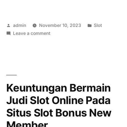
Ahli
untuk
Posted
Posted
admin
November 10, 2023
Slot
Menguasai
by
on
in
Leave a comment
Slot
Panduan
Bet
Ahli
untuk
100
Menguasai
dan
Slot
Bet
Teknik
Keuntungan Bermain
100
Terbaik”
Judi Slot Online Pada
dan
Teknik
Situs Slot Bonus New
Terbaik
Member