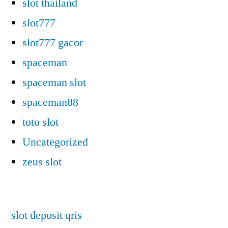
slot thailand
slot777
slot777 gacor
spaceman
spaceman slot
spaceman88
toto slot
Uncategorized
zeus slot
slot deposit qris