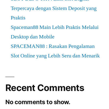
Terpercaya dengan Sistem Deposit yang
Praktis
Spaceman88 Main Lebih Praktis Melalui
Desktop dan Mobile
SPACEMAN88 : Rasakan Pengalaman
Slot Online yang Lebih Seru dan Menarik
Recent Comments
No comments to show.