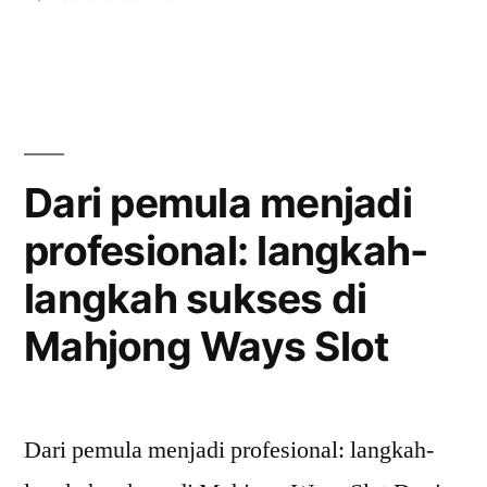
Gacor
Situs
Terpercaya
Slot
Server
Ringan
Thailand
Kasih
Gacor
Terpercaya
Maxwin”
Dari pemula menjadi
Ringan
profesional: langkah-
Kasih
Maxwin
langkah sukses di
Mahjong Ways Slot
Dari pemula menjadi profesional: langkah-