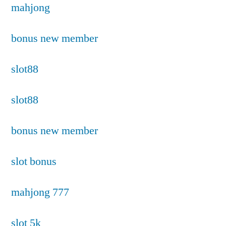
mahjong
bonus new member
slot88
slot88
bonus new member
slot bonus
mahjong 777
slot 5k