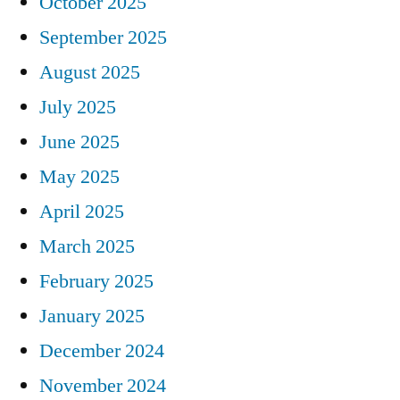
October 2025
September 2025
August 2025
July 2025
June 2025
May 2025
April 2025
March 2025
February 2025
January 2025
December 2024
November 2024