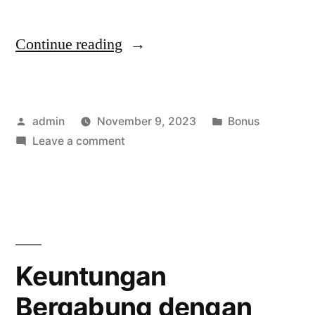
“Keuntungan
Continue reading
Bermain
Judi
Posted
Posted
admin
November 9, 2023
Bonus
Slot
by
on
in
Leave a comment
Online
Keuntungan
Pada
Bermain
Judi
Situs
Slot
Slot
Online
Pada
Bonus
Keuntungan
Situs
New
Bergabung dengan
Slot