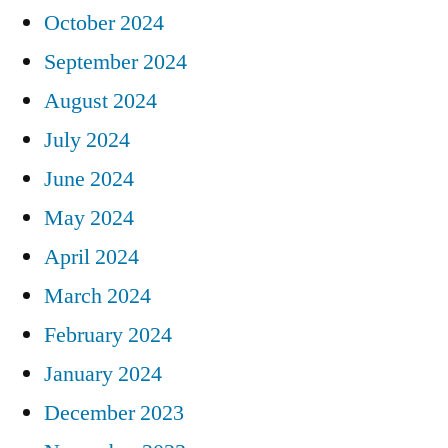
October 2024
September 2024
August 2024
July 2024
June 2024
May 2024
April 2024
March 2024
February 2024
January 2024
December 2023