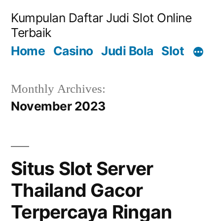
Skip
Kumpulan Daftar Judi Slot Online
to
Terbaik
content
Home
Casino
Judi Bola
Slot
Monthly Archives:
November 2023
Situs Slot Server
Thailand Gacor
Terpercaya Ringan