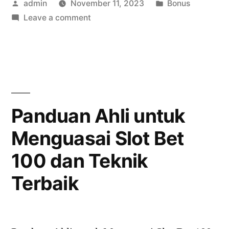
Posted
Posted
admin
November 11, 2023
Bonus
Memaksimalkan
by
on
in
Leave a comment
Keuntungan
Rahasia
di
Sukses
dalam
Situs
Memaksimalkan
Slot
Keuntungan
di
Bonus
Panduan Ahli untuk
Situs
New
Menguasai Slot Bet
Slot
Member
Bonus
100 dan Teknik
New
Terpercaya”
Member
Terbaik
Terpercaya