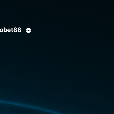
obet88