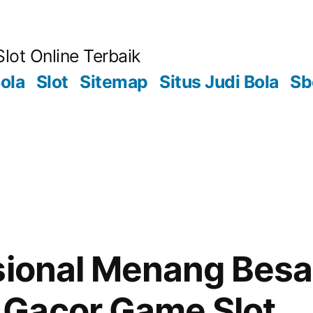
lot Online Terbaik
ola
Slot
Sitemap
Situs Judi Bola
Sb
sional Menang Besar
Gacor Game Slot