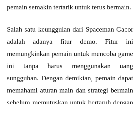
pemain semakin tertarik untuk terus bermain.
Salah satu keunggulan dari Spaceman Gacor
adalah adanya fitur demo. Fitur ini
memungkinkan pemain untuk mencoba game
ini tanpa harus menggunakan uang
sungguhan. Dengan demikian, pemain dapat
memahami aturan main dan strategi bermain
sebelum memutuskan untuk bertaruh dengan
uang sungguhan. Fitur demo ini sangat
membantu bagi pemain pemula yang ingin
belajar cara bermain slot dengan baik.