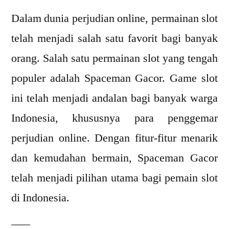
Profesional
Dalam dunia perjudian online, permainan slot
Menang
Besar
telah menjadi salah satu favorit bagi banyak
di
orang. Salah satu permainan slot yang tengah
Spaceman
Gacor
populer adalah Spaceman Gacor. Game slot
Game
ini telah menjadi andalan bagi banyak warga
Slot
Indonesia, khususnya para penggemar
perjudian online. Dengan fitur-fitur menarik
dan kemudahan bermain, Spaceman Gacor
telah menjadi pilihan utama bagi pemain slot
di Indonesia.