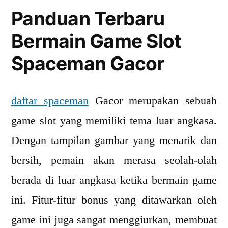
Panduan Terbaru
Bermain Game Slot
Spaceman Gacor
daftar spaceman
Gacor merupakan sebuah
game slot yang memiliki tema luar angkasa.
Dengan tampilan gambar yang menarik dan
bersih, pemain akan merasa seolah-olah
berada di luar angkasa ketika bermain game
ini. Fitur-fitur bonus yang ditawarkan oleh
game ini juga sangat menggiurkan, membuat