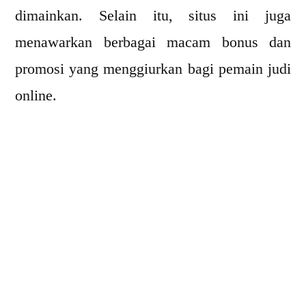
dimainkan. Selain itu, situs ini juga
menawarkan berbagai macam bonus dan
promosi yang menggiurkan bagi pemain judi
online.
2. Game Olympus1000
Situs Olympus 1000 menawarkan berbagai
macam permainan, salah satunya adalah
game slot. Permainan slot ini menjadi favorit
banyak pemain judi online karena cara
bermainnya yang mudah dan menarik.