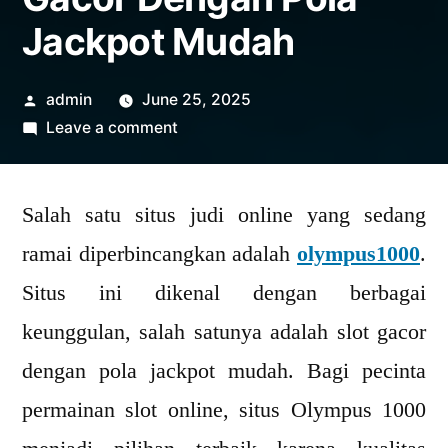
Jackpot Mudah
Posted
admin
June 25, 2025
by
on
Leave a comment
Olympus
1000
Salah satu situs judi online yang sedang
Slot
Gacor
ramai diperbincangkan adalah
olympus1000
.
Dengan
Situs ini dikenal dengan berbagai
Pola
Jackpot
keunggulan, salah satunya adalah slot gacor
Mudah
dengan pola jackpot mudah. Bagi pecinta
permainan slot online, situs Olympus 1000