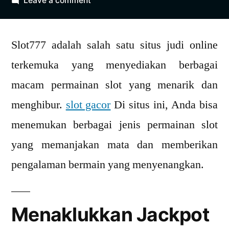
Leave a comment
Keunggulan
Bermain
Slot777 adalah salah satu situs judi online
di
Link
terkemuka yang menyediakan berbagai
Slot777
macam permainan slot yang menarik dan
yang
Terpercaya
menghibur.
slot gacor
Di situs ini, Anda bisa
menemukan berbagai jenis permainan slot
yang memanjakan mata dan memberikan
pengalaman bermain yang menyenangkan.
Menaklukkan Jackpot