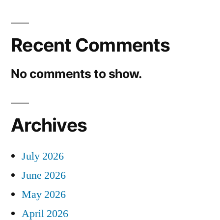
Recent Comments
No comments to show.
Archives
July 2026
June 2026
May 2026
April 2026