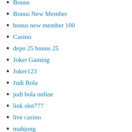
Bonus
Bonus New Member
bonus new member 100
Casino
depo 25 bonus 25
Joker Gaming
Joker123
Judi Bola
judi bola online
link slot777
live casino
mahjong