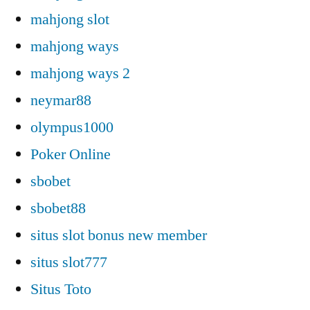
mahjong slot
mahjong ways
mahjong ways 2
neymar88
olympus1000
Poker Online
sbobet
sbobet88
situs slot bonus new member
situs slot777
Situs Toto