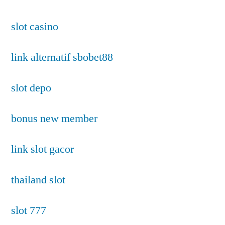
slot casino
link alternatif sbobet88
slot depo
bonus new member
link slot gacor
thailand slot
slot 777