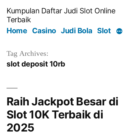
Skip
Kumpulan Daftar Judi Slot Online
to
Terbaik
content
Home
Casino
Judi Bola
Slot
Tag Archives:
slot deposit 10rb
Raih Jackpot Besar di
Slot 10K Terbaik di
2025