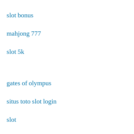
slot bonus
mahjong 777
slot 5k
gates of olympus
situs toto slot login
slot