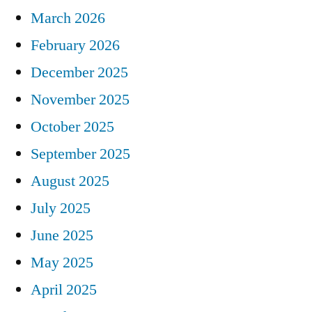
March 2026
February 2026
December 2025
November 2025
October 2025
September 2025
August 2025
July 2025
June 2025
May 2025
April 2025