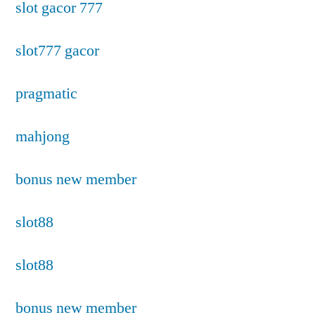
slot gacor 777
slot777 gacor
pragmatic
mahjong
bonus new member
slot88
slot88
bonus new member