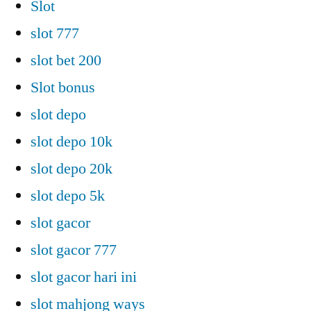
Slot
slot 777
slot bet 200
Slot bonus
slot depo
slot depo 10k
slot depo 20k
slot depo 5k
slot gacor
slot gacor 777
slot gacor hari ini
slot mahjong ways