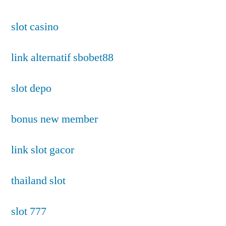
slot casino
link alternatif sbobet88
slot depo
bonus new member
link slot gacor
thailand slot
slot 777