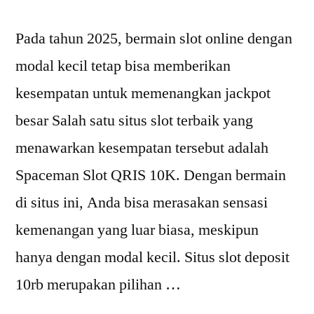
Pada tahun 2025, bermain slot online dengan
modal kecil tetap bisa memberikan
kesempatan untuk memenangkan jackpot
besar Salah satu situs slot terbaik yang
menawarkan kesempatan tersebut adalah
Spaceman Slot QRIS 10K. Dengan bermain
di situs ini, Anda bisa merasakan sensasi
kemenangan yang luar biasa, meskipun
hanya dengan modal kecil. Situs slot deposit
10rb merupakan pilihan …