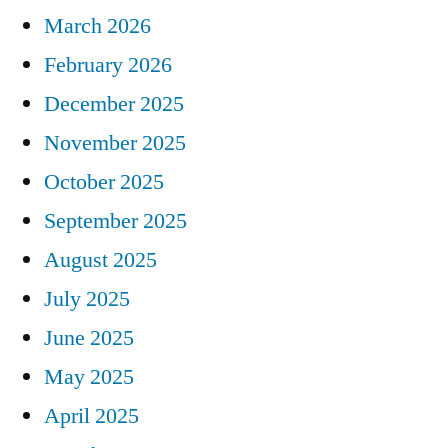
March 2026
February 2026
December 2025
November 2025
October 2025
September 2025
August 2025
July 2025
June 2025
May 2025
April 2025