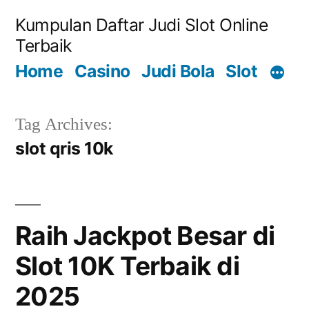
Skip
Kumpulan Daftar Judi Slot Online
to
Terbaik
content
Home
Casino
Judi Bola
Slot
Tag Archives:
slot qris 10k
Raih Jackpot Besar di
Slot 10K Terbaik di
2025