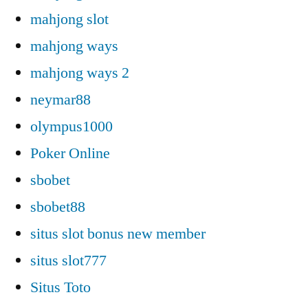
mahjong slot
mahjong ways
mahjong ways 2
neymar88
olympus1000
Poker Online
sbobet
sbobet88
situs slot bonus new member
situs slot777
Situs Toto