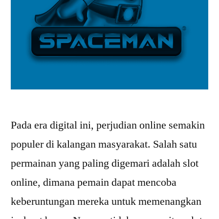
Pada era digital ini, perjudian online semakin
populer di kalangan masyarakat. Salah satu
permainan yang paling digemari adalah slot
online, dimana pemain dapat mencoba
keberuntungan mereka untuk memenangkan