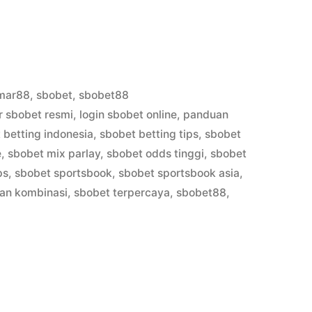
Cara
an
mar88
,
sbobet
,
sbobet88
r sbobet resmi
,
login sbobet online
,
panduan
 betting indonesia
,
sbobet betting tips
,
sbobet
e
,
sbobet mix parlay
,
sbobet odds tinggi
,
sbobet
ps
,
sbobet sportsbook
,
sbobet sportsbook asia
,
han kombinasi
,
sbobet terpercaya
,
sbobet88
,
ngkan
ara
n