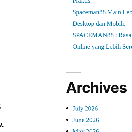
Praktis
Spaceman88 Main Lebi
Desktop dan Mobile
SPACEMAN88 : Rasak
Online yang Lebih Ser
Archives
s
July 2026
June 2026
.
May 2026