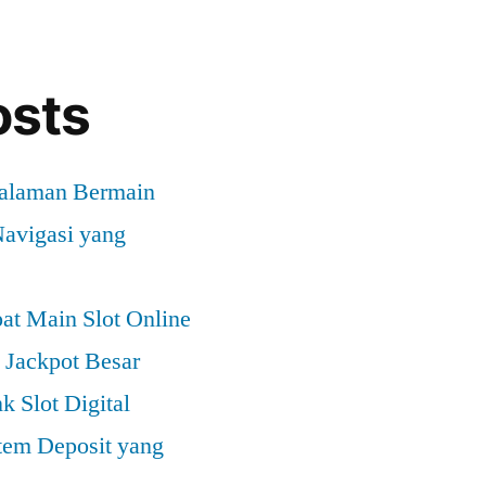
osts
laman Bermain
Navigasi yang
 Main Slot Online
 Jackpot Besar
 Slot Digital
tem Deposit yang