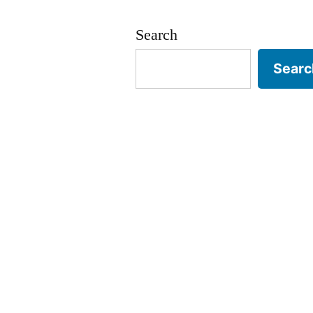
Tanpa
Mix
Boncos”
Search
Parlay:
Teknik
Searc
Cerdas
Menggabung
Odds
Tinggi
Tanpa
Boncos