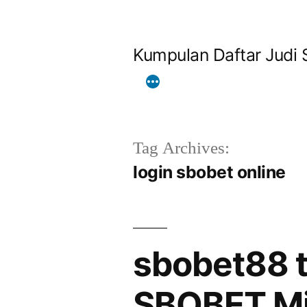
Skip
to
Kumpulan Daftar Judi S
content
Tag Archives:
login sbobet online
sbobet88 
SBOBET Mix