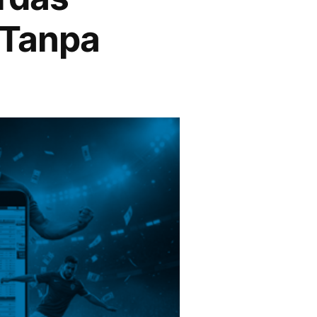
 Tanpa