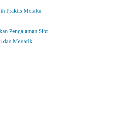
h Praktis Melalui
an Pengalaman Slot
u dan Menarik