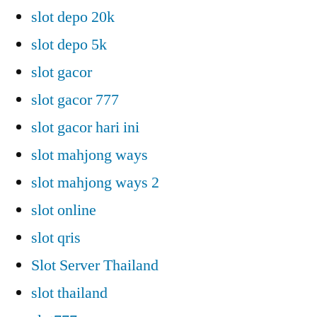
slot depo 20k
slot depo 5k
slot gacor
slot gacor 777
slot gacor hari ini
slot mahjong ways
slot mahjong ways 2
slot online
slot qris
Slot Server Thailand
slot thailand