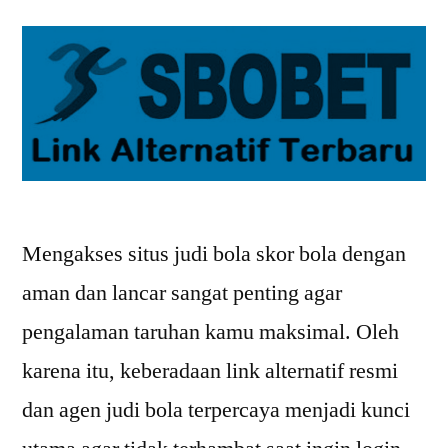
Mengakses situs judi bola skor bola dengan
aman dan lancar sangat penting agar
pengalaman taruhan kamu maksimal. Oleh
karena itu, keberadaan link alternatif resmi
dan agen judi bola terpercaya menjadi kunci