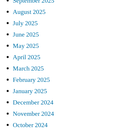
September 2025
August 2025
July 2025
June 2025
May 2025
April 2025
March 2025
February 2025
January 2025
December 2024
November 2024
October 2024