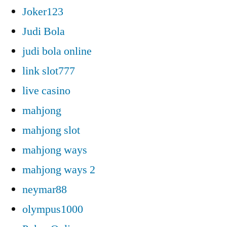
Joker123
Judi Bola
judi bola online
link slot777
live casino
mahjong
mahjong slot
mahjong ways
mahjong ways 2
neymar88
olympus1000