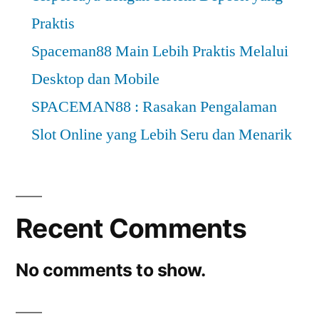
Praktis
Spaceman88 Main Lebih Praktis Melalui
Desktop dan Mobile
SPACEMAN88 : Rasakan Pengalaman
Slot Online yang Lebih Seru dan Menarik
Recent Comments
No comments to show.