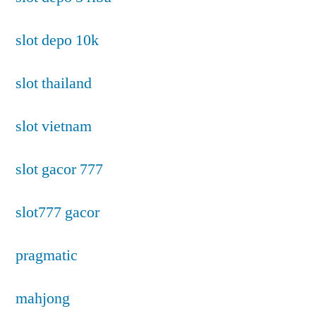
slot depo 10k
slot thailand
slot vietnam
slot gacor 777
slot777 gacor
pragmatic
mahjong