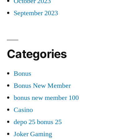
October 2023
September 2023
Categories
Bonus
Bonus New Member
bonus new member 100
Casino
depo 25 bonus 25
Joker Gaming