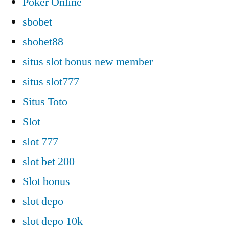
Poker Online
sbobet
sbobet88
situs slot bonus new member
situs slot777
Situs Toto
Slot
slot 777
slot bet 200
Slot bonus
slot depo
slot depo 10k