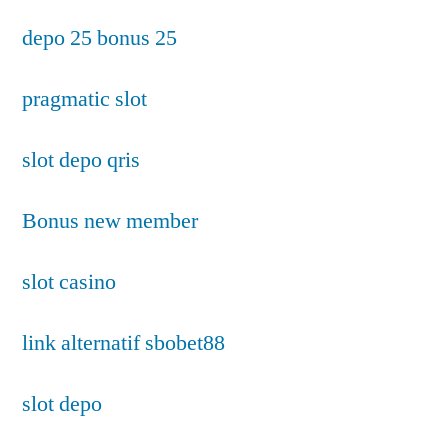
depo 25 bonus 25
pragmatic slot
slot depo qris
Bonus new member
slot casino
link alternatif sbobet88
slot depo