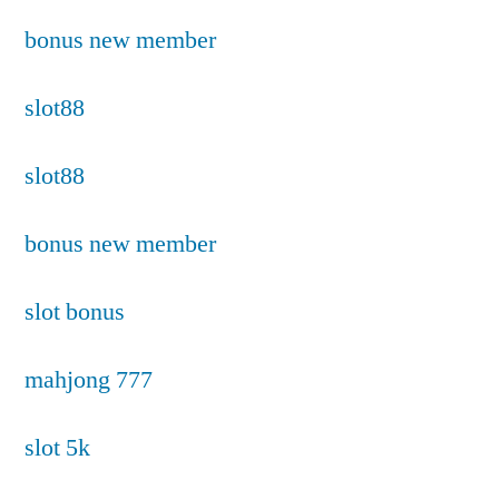
bonus new member
slot88
slot88
bonus new member
slot bonus
mahjong 777
slot 5k