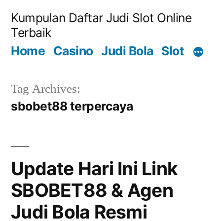
Skip
Kumpulan Daftar Judi Slot Online
to
Terbaik
content
Home
Casino
Judi Bola
Slot
Tag Archives:
sbobet88 terpercaya
Update Hari Ini Link
SBOBET88 & Agen
Judi Bola Resmi