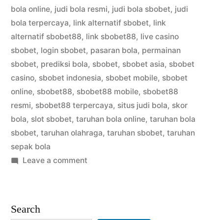
Judi
bola online
,
judi bola resmi
,
judi bola sbobet
,
judi
bola terpercaya
,
link alternatif sbobet
,
link
Bola
alternatif sbobet88
,
link sbobet88
,
live casino
Resmi”
sbobet
,
login sbobet
,
pasaran bola
,
permainan
sbobet
,
prediksi bola
,
sbobet
,
sbobet asia
,
sbobet
casino
,
sbobet indonesia
,
sbobet mobile
,
sbobet
online
,
sbobet88
,
sbobet88 mobile
,
sbobet88
resmi
,
sbobet88 terpercaya
,
situs judi bola
,
skor
bola
,
slot sbobet
,
taruhan bola online
,
taruhan bola
sbobet
,
taruhan olahraga
,
taruhan sbobet
,
taruhan
sepak bola
on
Leave a comment
Update
Hari
Ini
Search
Link