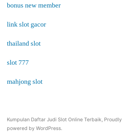
bonus new member
link slot gacor
thailand slot
slot 777
mahjong slot
Kumpulan Daftar Judi Slot Online Terbaik
,
Proudly
powered by WordPress.