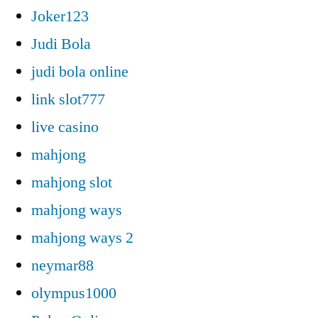
Joker123
Judi Bola
judi bola online
link slot777
live casino
mahjong
mahjong slot
mahjong ways
mahjong ways 2
neymar88
olympus1000