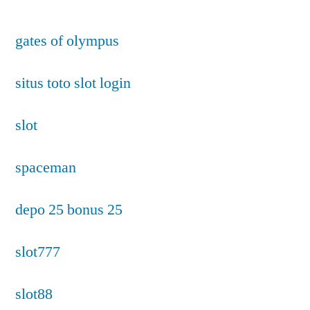
gates of olympus
situs toto slot login
slot
spaceman
depo 25 bonus 25
slot777
slot88