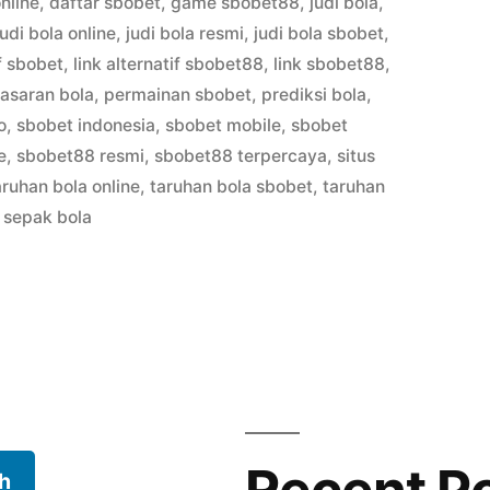
nline
,
daftar sbobet
,
game sbobet88
,
judi bola
,
8
judi bola online
,
judi bola resmi
,
judi bola sbobet
,
if sbobet
,
link alternatif sbobet88
,
link sbobet88
,
asaran bola
,
permainan sbobet
,
prediksi bola
,
o
,
sbobet indonesia
,
sbobet mobile
,
sbobet
e
,
sbobet88 resmi
,
sbobet88 terpercaya
,
situs
aruhan bola online
,
taruhan bola sbobet
,
taruhan
 sepak bola
Recent P
h