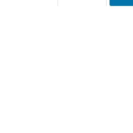
Judi
Bola
Resmi