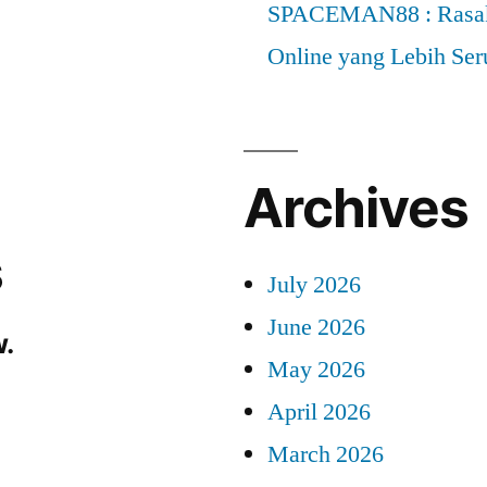
SPACEMAN88 : Rasak
Online yang Lebih Ser
Archives
s
July 2026
June 2026
.
May 2026
April 2026
March 2026