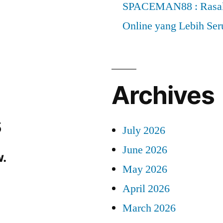
SPACEMAN88 : Rasak
Online yang Lebih Ser
Archives
s
July 2026
June 2026
.
May 2026
April 2026
March 2026