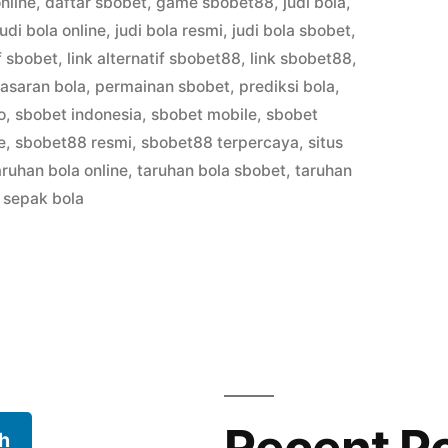
nline
,
daftar sbobet
,
game sbobet88
,
judi bola
,
8
judi bola online
,
judi bola resmi
,
judi bola sbobet
,
if sbobet
,
link alternatif sbobet88
,
link sbobet88
,
asaran bola
,
permainan sbobet
,
prediksi bola
,
o
,
sbobet indonesia
,
sbobet mobile
,
sbobet
e
,
sbobet88 resmi
,
sbobet88 terpercaya
,
situs
aruhan bola online
,
taruhan bola sbobet
,
taruhan
 sepak bola
Recent P
h