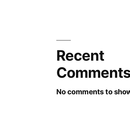
Recent
Comment
No comments to show