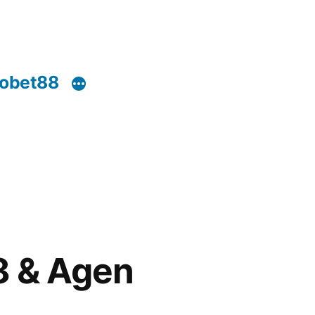
obet88
8 & Agen