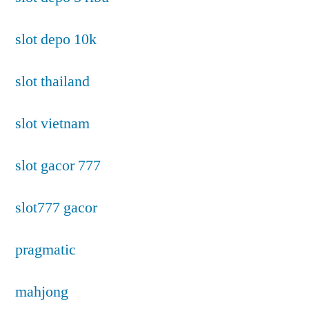
slot depo 10k
slot thailand
slot vietnam
slot gacor 777
slot777 gacor
pragmatic
mahjong