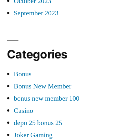
October 2023
September 2023
Categories
Bonus
Bonus New Member
bonus new member 100
Casino
depo 25 bonus 25
Joker Gaming