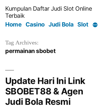
Skip
Kumpulan Daftar Judi Slot Online
to
Terbaik
content
Home
Casino
Judi Bola
Slot
Tag Archives:
permainan sbobet
Update Hari Ini Link
SBOBET88 & Agen
Judi Bola Resmi