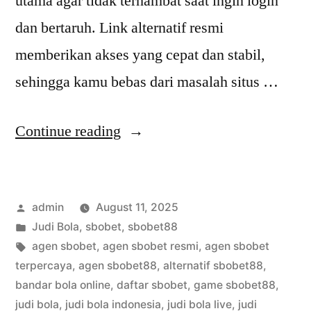
utama agar tidak terhambat saat ingin login
dan bertaruh. Link alternatif resmi
memberikan akses yang cepat dan stabil,
sehingga kamu bebas dari masalah situs …
“Update
Continue reading
Hari
Ini
Posted
admin
August 11, 2025
Link
by
Posted
Judi Bola
,
sbobet
,
sbobet88
SBOBET88
in
Tags:
agen sbobet
,
agen sbobet resmi
,
agen sbobet
&
terpercaya
,
agen sbobet88
,
alternatif sbobet88
,
bandar bola online
,
daftar sbobet
,
game sbobet88
,
Agen
judi bola
,
judi bola indonesia
,
judi bola live
,
judi