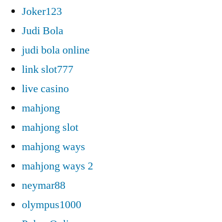
Joker123
Judi Bola
judi bola online
link slot777
live casino
mahjong
mahjong slot
mahjong ways
mahjong ways 2
neymar88
olympus1000