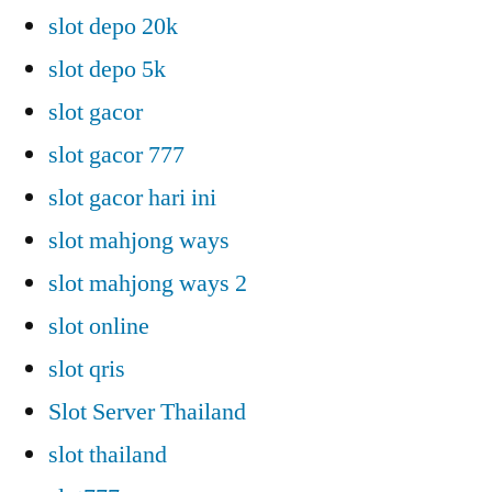
slot depo 20k
slot depo 5k
slot gacor
slot gacor 777
slot gacor hari ini
slot mahjong ways
slot mahjong ways 2
slot online
slot qris
Slot Server Thailand
slot thailand