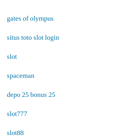
gates of olympus
situs toto slot login
slot
spaceman
depo 25 bonus 25
slot777
slot88