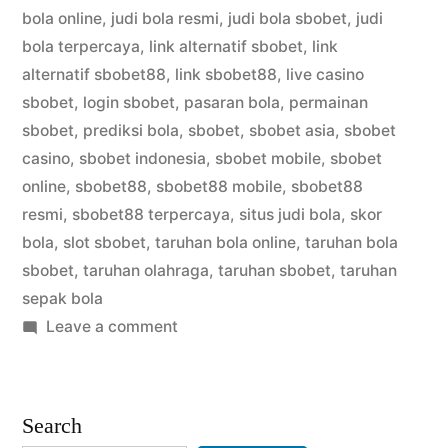
Judi
bola online
,
judi bola resmi
,
judi bola sbobet
,
judi
bola terpercaya
,
link alternatif sbobet
,
link
Bola
alternatif sbobet88
,
link sbobet88
,
live casino
Resmi”
sbobet
,
login sbobet
,
pasaran bola
,
permainan
sbobet
,
prediksi bola
,
sbobet
,
sbobet asia
,
sbobet
casino
,
sbobet indonesia
,
sbobet mobile
,
sbobet
online
,
sbobet88
,
sbobet88 mobile
,
sbobet88
resmi
,
sbobet88 terpercaya
,
situs judi bola
,
skor
bola
,
slot sbobet
,
taruhan bola online
,
taruhan bola
sbobet
,
taruhan olahraga
,
taruhan sbobet
,
taruhan
sepak bola
on
Leave a comment
Update
Hari
Ini
Search
Link