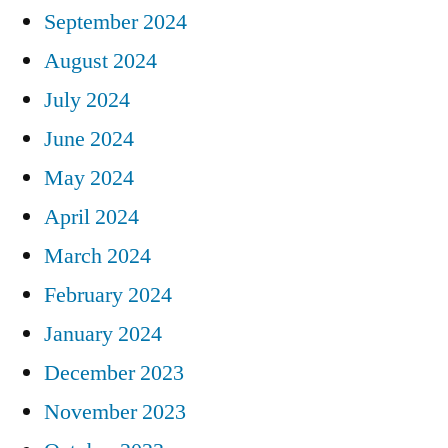
September 2024
August 2024
July 2024
June 2024
May 2024
April 2024
March 2024
February 2024
January 2024
December 2023
November 2023