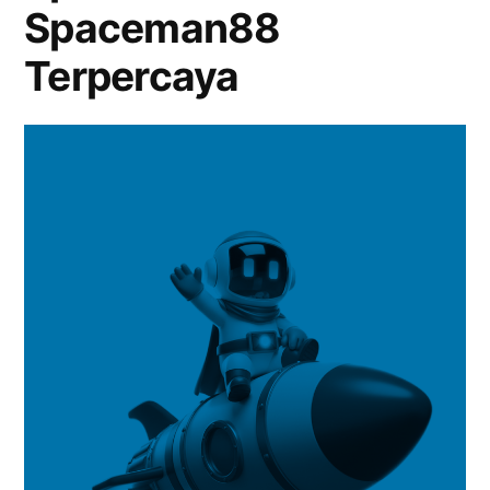
Spaceman88
Terpercaya