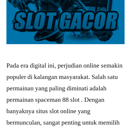
Pada era digital ini, perjudian online semakin
populer di kalangan masyarakat. Salah satu
permainan yang paling diminati adalah
permainan spaceman 88 slot . Dengan
banyaknya situs slot online yang
bermunculan, sangat penting untuk memilih