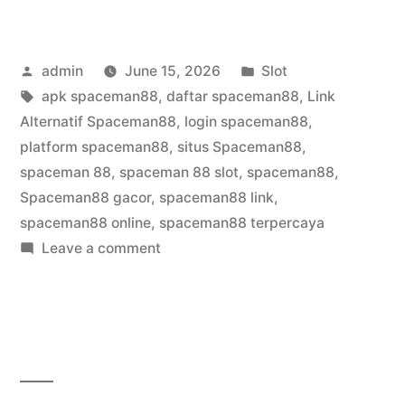
Jackpot
Terbesar
Posted
Posted
admin
June 15, 2026
Slot
di
by
Tags:
in
apk spaceman88
,
daftar spaceman88
,
Link
Spaceman:
Alternatif Spaceman88
,
login spaceman88
,
Strategi
platform spaceman88
,
situs Spaceman88
,
spaceman 88
,
spaceman 88 slot
,
spaceman88
,
yang
Spaceman88 gacor
,
spaceman88 link
,
Tepat”
spaceman88 online
,
spaceman88 terpercaya
on
Leave a comment
Peluang
Jackpot
Terbesar
di
Spaceman:
Strategi