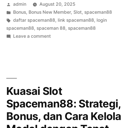
Posted
admin
August 20, 2025
di
by
Posted
Bonus
,
Bonus New Member
,
Slot
,
spaceman88
Slot
in
Tags:
daftar spaceman88
,
link spaceman88
,
login
Online
spaceman88
,
spaceman 88
,
spaceman88
on
Leave a comment
Gampang
Strategi
Menang”
Ampuh
Menang
di
Slot
Online
Kuasai Slot
Gampang
Spaceman88: Strategi,
Menang
Bonus, dan Cara Kelola