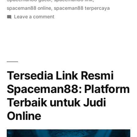
Spaceman88”
spaceman88 online
,
spaceman88 terpercaya
on
Leave a comment
Strategi
Ampuh
Menang
Mudah
di
Website
Tersedia Link Resmi
Resmi
Spaceman88: Platform
Spaceman88
Terbaik untuk Judi
Online