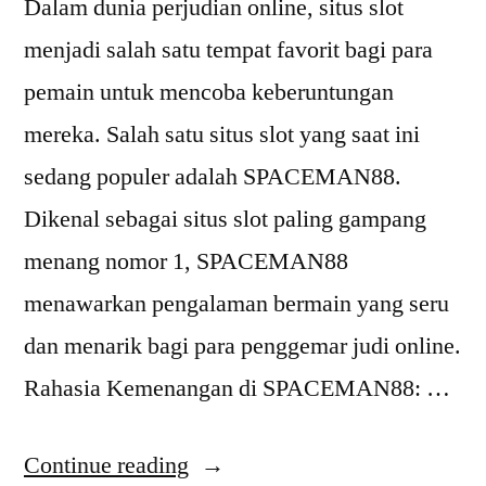
Dalam dunia perjudian online, situs slot
menjadi salah satu tempat favorit bagi para
pemain untuk mencoba keberuntungan
mereka. Salah satu situs slot yang saat ini
sedang populer adalah SPACEMAN88.
Dikenal sebagai situs slot paling gampang
menang nomor 1, SPACEMAN88
menawarkan pengalaman bermain yang seru
dan menarik bagi para penggemar judi online.
Rahasia Kemenangan di SPACEMAN88: …
“Panduan
Continue reading