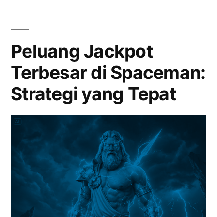
Spaceman88:
Platform
Terbaik
Peluang Jackpot
untuk
Terbesar di Spaceman:
Judi
Online
Strategi yang Tepat