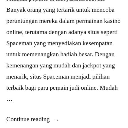
Banyak orang yang tertarik untuk mencoba
peruntungan mereka dalam permainan kasino
online, terutama dengan adanya situs seperti
Spaceman yang menyediakan kesempatan
untuk memenangkan hadiah besar. Dengan
kemenangan yang mudah dan jackpot yang
menarik, situs Spaceman menjadi pilihan
terbaik bagi para pemain judi online. Mudah
…
“Peluang
Continue reading