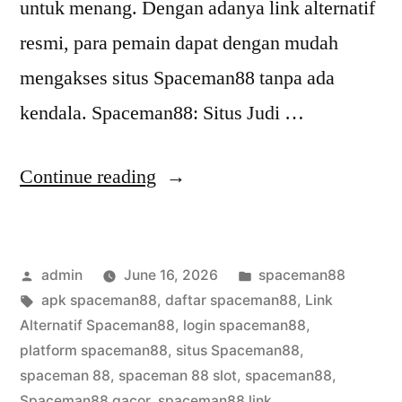
untuk menang. Dengan adanya link alternatif
resmi, para pemain dapat dengan mudah
mengakses situs Spaceman88 tanpa ada
kendala. Spaceman88: Situs Judi …
“Strategi
Continue reading
Ampuh
Menang
Posted
Posted
admin
June 16, 2026
spaceman88
Mudah
by
Tags:
in
apk spaceman88
,
daftar spaceman88
,
Link
di
Alternatif Spaceman88
,
login spaceman88
,
Website
platform spaceman88
,
situs Spaceman88
,
spaceman 88
,
spaceman 88 slot
,
spaceman88
,
Resmi
Spaceman88 gacor
,
spaceman88 link
,