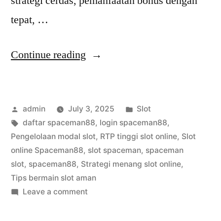
strategi cerdas, pemanfaatan bonus dengan
tepat, …
“Kuasai
Continue reading
Slot
Spaceman88:
Posted
Posted
admin
July 3, 2025
Slot
Strategi,
by
Tags:
in
daftar spaceman88
,
login spaceman88
,
Bonus,
Pengelolaan modal slot
,
RTP tinggi slot online
,
Slot
dan
online Spaceman88
,
slot spaceman
,
spaceman
slot
,
spaceman88
,
Strategi menang slot online
,
Cara
Tips bermain slot aman
Kelola
on
Leave a comment
Kuasai
Modal
Slot