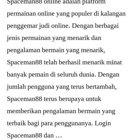
Spaceman88 online adalah platform
permainan online yang populer di kalangan
penggemar judi online. Dengan berbagai
jenis permainan yang menarik dan
pengalaman bermain yang menarik,
Spaceman88 telah berhasil menarik minat
banyak pemain di seluruh dunia. Dengan
jumlah pengguna yang terus bertambah,
Spaceman88 terus berupaya untuk
memberikan pengalaman bermain yang
terbaik bagi para penggunanya. Login
Spaceman88 dan …