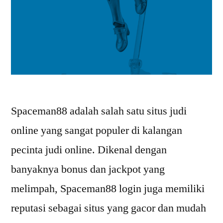
Spaceman88 adalah salah satu situs judi
online yang sangat populer di kalangan
pecinta judi online. Dikenal dengan
banyaknya bonus dan jackpot yang
melimpah, Spaceman88 login juga memiliki
reputasi sebagai situs yang gacor dan mudah