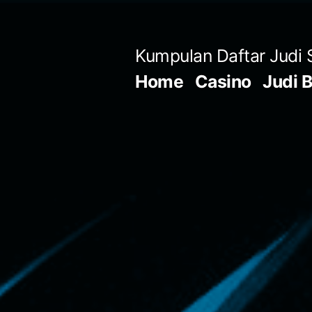
Skip
to
Kumpulan Daftar Judi S
content
Home
Casino
Judi B