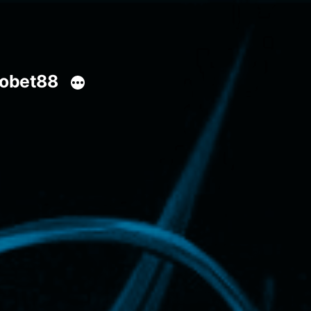
obet88