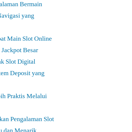
laman Bermain
Navigasi yang
 Main Slot Online
 Jackpot Besar
 Slot Digital
tem Deposit yang
h Praktis Melalui
an Pengalaman Slot
u dan Menarik