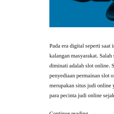
Pada era digital seperti saat
kalangan masyarakat. Salah 
diminati adalah slot online. 
penyediaan permainan slot 
merupakan situs judi online 
para pecinta judi online sej
“Rahasia
Continue reading