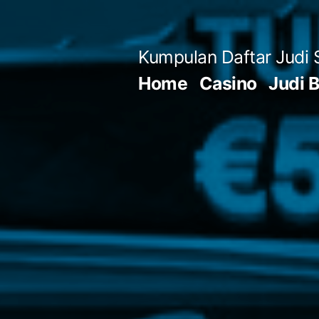
Skip
to
Kumpulan Daftar Judi S
content
Home
Casino
Judi B