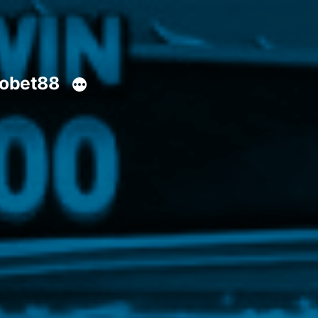
obet88