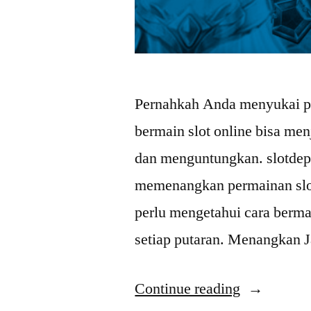
Pernahkah Anda menyukai pe
bermain slot online bisa me
dan menguntungkan. slotdep
memenangkan permainan slot
perlu mengetahui cara bermai
setiap putaran. Menangkan J
“Tips
Continue reading