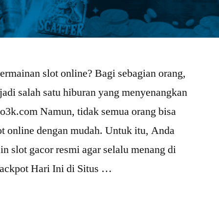
rmainan slot online? Bagi sebagian orang,
njadi salah satu hiburan yang menyenangkan
o3k.com Namun, tidak semua orang bisa
 online dengan mudah. Untuk itu, Anda
n slot gacor resmi agar selalu menang di
ackpot Hari Ini di Situs …