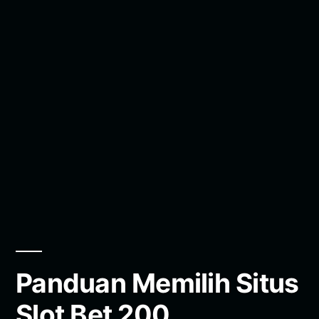
Panduan Memilih Situs
Slot Bet 200