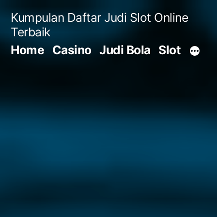
Skip
Kumpulan Daftar Judi Slot Online
to
Terbaik
content
Home
Casino
Judi Bola
Slot