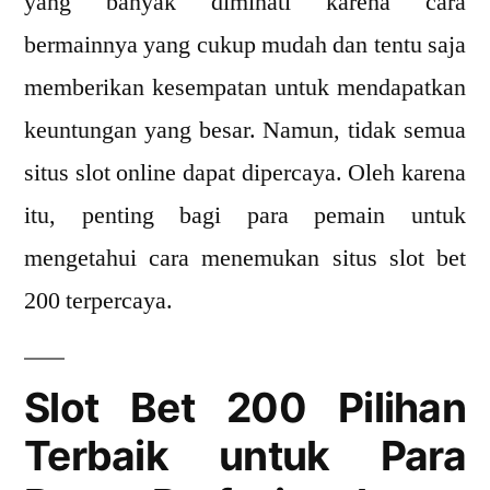
yang banyak diminati karena cara
bermainnya yang cukup mudah dan tentu saja
memberikan kesempatan untuk mendapatkan
keuntungan yang besar. Namun, tidak semua
situs slot online dapat dipercaya. Oleh karena
itu, penting bagi para pemain untuk
mengetahui cara menemukan situs slot bet
200 terpercaya.
Slot Bet 200 Pilihan
Terbaik untuk Para