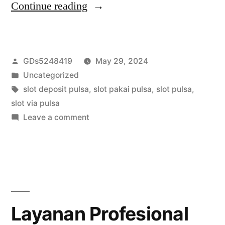
“Tips
Continue reading
Mudah
Bermain
Posted
GDs5248419
May 29, 2024
Slot
by
Posted
Uncategorized
Online
in
Tags:
slot deposit pulsa
,
slot pakai pulsa
,
slot pulsa
,
Terbaru
slot via pulsa
on
Leave a comment
Februari
Tips
2023”
Mudah
Bermain
Slot
Online
Terbaru
Layanan Profesional
Februari