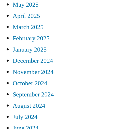
May 2025
April 2025
March 2025
February 2025
January 2025
December 2024
November 2024
October 2024
September 2024
August 2024
July 2024
June 2024