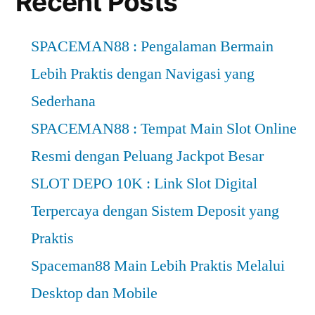
Recent Posts
Slot
Terbaik
SPACEMAN88 : Pengalaman Bermain
dan
Terpercaya!
Lebih Praktis dengan Navigasi yang
Sederhana
SPACEMAN88 : Tempat Main Slot Online
Resmi dengan Peluang Jackpot Besar
SLOT DEPO 10K : Link Slot Digital
Terpercaya dengan Sistem Deposit yang
Praktis
Spaceman88 Main Lebih Praktis Melalui
Desktop dan Mobile