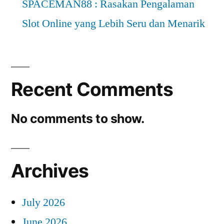
SPACEMAN88 : Rasakan Pengalaman
Slot Online yang Lebih Seru dan Menarik
Recent Comments
No comments to show.
Archives
July 2026
June 2026