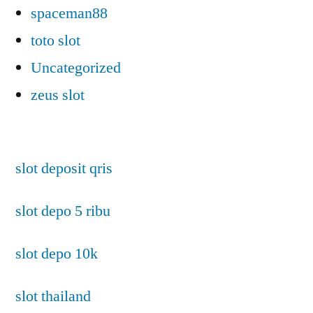
spaceman88
toto slot
Uncategorized
zeus slot
slot deposit qris
slot depo 5 ribu
slot depo 10k
slot thailand