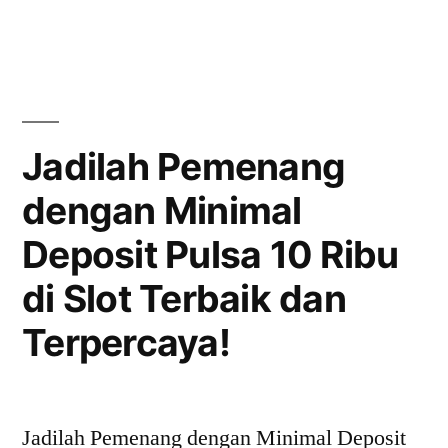
MAXWIN
SITUS
SLOT
PASTI
DANA
GACOR”
TERBARU
GAMPANG
MAXWIN
Jadilah Pemenang
PASTI
dengan Minimal
GACOR
Deposit Pulsa 10 Ribu
di Slot Terbaik dan
Terpercaya!
Jadilah Pemenang dengan Minimal Deposit