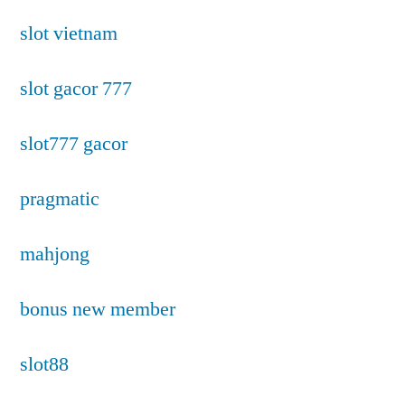
slot vietnam
slot gacor 777
slot777 gacor
pragmatic
mahjong
bonus new member
slot88