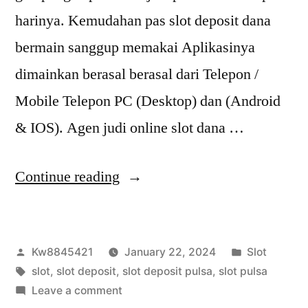
harinya. Kemudahan pas slot deposit dana
bermain sanggup memakai Aplikasinya
dimainkan berasal berasal dari Telepon /
Mobile Telepon PC (Desktop) dan (Android
& IOS). Agen judi online slot dana …
“SITUS
Continue reading
SLOT
DANA
Posted
Posted
Kw8845421
January 22, 2024
Slot
TERBARU
by
Tags:
in
slot
,
slot deposit
,
slot deposit pulsa
,
slot pulsa
GAMPANG
on
Leave a comment