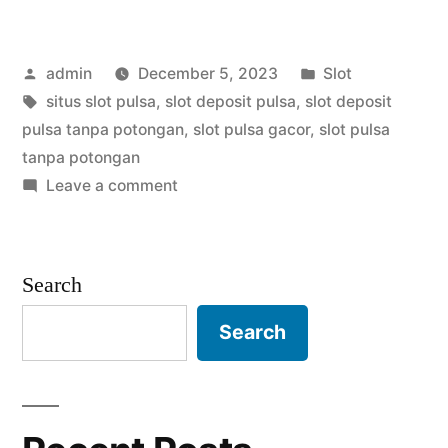
Pemenang
dengan
Posted
Posted
admin
December 5, 2023
Slot
Minimal
by
Tags:
in
situs slot pulsa
,
slot deposit pulsa
,
slot deposit
Deposit
pulsa tanpa potongan
,
slot pulsa gacor
,
slot pulsa
Pulsa
tanpa potongan
on
Leave a comment
10
Jadilah
Ribu
Pemenang
dengan
di
Search
Minimal
Slot
Deposit
Search
Terbaik
Pulsa
10
dan
Ribu
Terpercaya!”
di