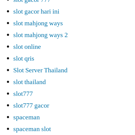
slot gacor hari ini
slot mahjong ways
slot mahjong ways 2
slot online
slot qris
Slot Server Thailand
slot thailand
slot777
slot777 gacor
spaceman
spaceman slot