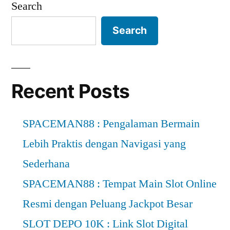
di
Search
Minimal
Slot
Deposit
Search
Terbaik
Pulsa
10
dan
Ribu
Terpercaya!”
di
Recent Posts
Slot
Terbaik
SPACEMAN88 : Pengalaman Bermain
dan
Terpercaya!
Lebih Praktis dengan Navigasi yang
Sederhana
SPACEMAN88 : Tempat Main Slot Online
Resmi dengan Peluang Jackpot Besar
SLOT DEPO 10K : Link Slot Digital