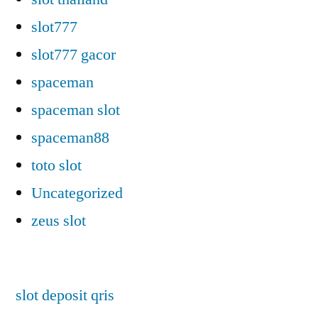
slot777
slot777 gacor
spaceman
spaceman slot
spaceman88
toto slot
Uncategorized
zeus slot
slot deposit qris