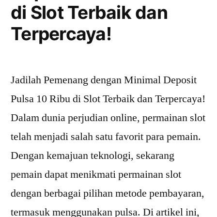
di Slot Terbaik dan
Terpercaya!
Jadilah Pemenang dengan Minimal Deposit
Pulsa 10 Ribu di Slot Terbaik dan Terpercaya!
Dalam dunia perjudian online, permainan slot
telah menjadi salah satu favorit para pemain.
Dengan kemajuan teknologi, sekarang
pemain dapat menikmati permainan slot
dengan berbagai pilihan metode pembayaran,
termasuk menggunakan pulsa. Di artikel ini,