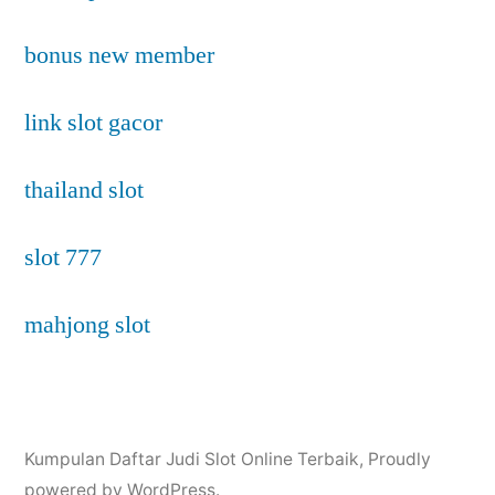
bonus new member
link slot gacor
thailand slot
slot 777
mahjong slot
Kumpulan Daftar Judi Slot Online Terbaik
,
Proudly
powered by WordPress.