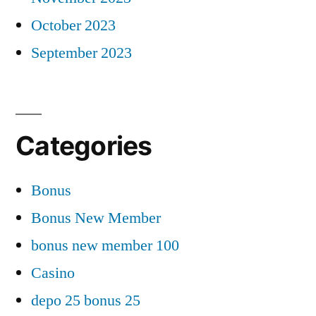
October 2023
September 2023
Categories
Bonus
Bonus New Member
bonus new member 100
Casino
depo 25 bonus 25