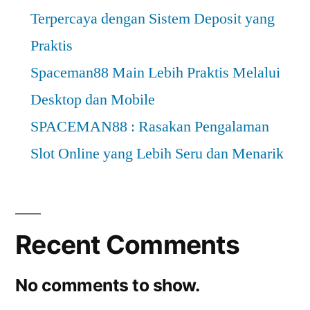
Terpercaya dengan Sistem Deposit yang
Praktis
Spaceman88 Main Lebih Praktis Melalui
Desktop dan Mobile
SPACEMAN88 : Rasakan Pengalaman
Slot Online yang Lebih Seru dan Menarik
Recent Comments
No comments to show.