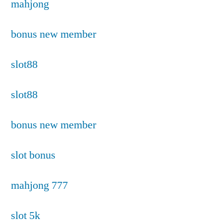
mahjong
bonus new member
slot88
slot88
bonus new member
slot bonus
mahjong 777
slot 5k