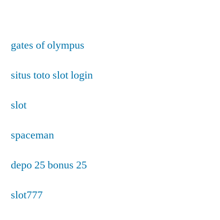
gates of olympus
situs toto slot login
slot
spaceman
depo 25 bonus 25
slot777