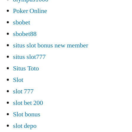
Poker Online
sbobet
sbobet88
situs slot bonus new member
situs slot777
Situs Toto
Slot
slot 777
slot bet 200
Slot bonus
slot depo