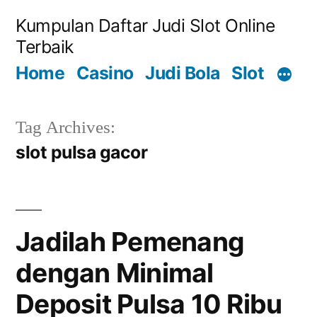
Skip
Kumpulan Daftar Judi Slot Online
to
Terbaik
content
Home
Casino
Judi Bola
Slot
Tag Archives:
slot pulsa gacor
Jadilah Pemenang
dengan Minimal
Deposit Pulsa 10 Ribu