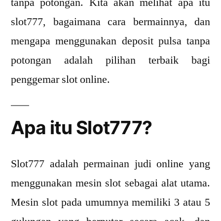
tanpa potongan. Kita akan melihat apa itu
slot777, bagaimana cara bermainnya, dan
mengapa menggunakan deposit pulsa tanpa
potongan adalah pilihan terbaik bagi
penggemar slot online.
Apa itu Slot777?
Slot777 adalah permainan judi online yang
menggunakan mesin slot sebagai alat utama.
Mesin slot pada umumnya memiliki 3 atau 5