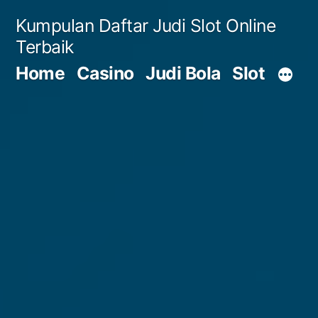
Skip
Kumpulan Daftar Judi Slot Online
to
Terbaik
content
Home
Casino
Judi Bola
Slot