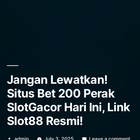
Jangan Lewatkan!
Situs Bet 200 Perak
SlotGacor Hari Ini, Link
Slot88 Resmi!
Posted
on
admin
July 3, 2025
Leave a comment