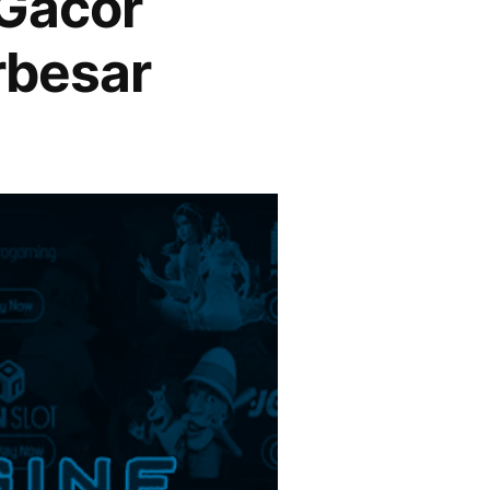
 Gacor
besar