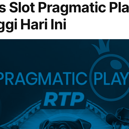
us Slot Pragmatic P
Gacor
Gampang
gi Hari Ini
Menang
Maxwin
Terbesar
2024