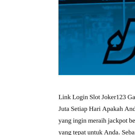
Link Login Slot Joker123 
Juta Setiap Hari Apakah An
yang ingin meraih jackpot be
yang tepat untuk Anda. Sebaga