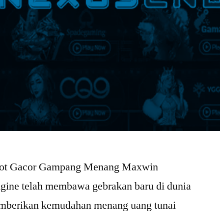
 Slot Gacor Gampang Menang Maxwin
ngine telah membawa gebrakan baru di dunia
emberikan kemudahan menang uang tunai