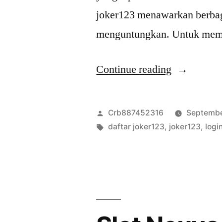
joker123 menawarkan berbag
menguntungkan. Untuk mem
“Keuntung
Continue reading
Bermain
Slot
Posted
Crb887452316
Septembe
Joker123
by
Tags:
daftar joker123
,
joker123
,
logi
Gaming
Paling
Gacor
Berikan