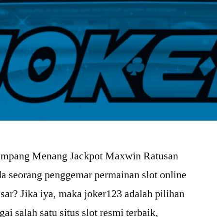
Gampang Menang Jackpot Maxwin Ratusan
da seorang penggemar permainan slot online
sar? Jika iya, maka joker123 adalah pilihan
i salah satu situs slot resmi terbaik,