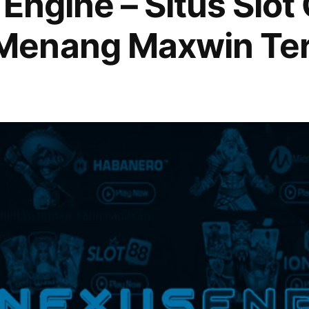
 Engine – Situs Slot
Gacor
Berikan
enang Maxwin Ter
Kejutan
Tak
Terduga