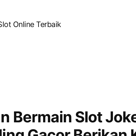
lot Online Terbaik
n Bermain Slot Jok
ing Gacor Berikan 