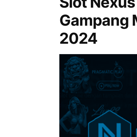
Slot Nexus
Kejutan
Tak
Gampang M
Terduga”
2024