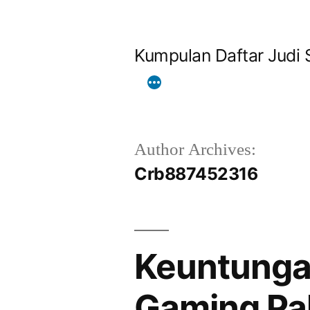
Skip
to
Kumpulan Daftar Judi S
content
Author Archives:
Crb887452316
Keuntunga
Gaming Pal