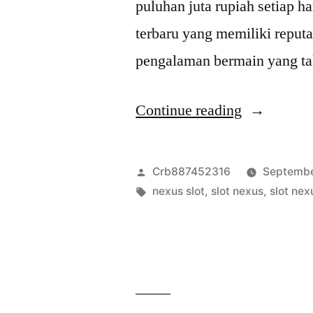
puluhan juta rupiah setiap ha
terbaru yang memiliki reput
pengalaman bermain yang ta
“Slot
Continue reading
Nexus
Engine
Posted
Crb887452316
Septembe
–
by
Tags:
nexus slot
,
slot nexus
,
slot nex
Situs
Slot
Gacor
Gampang