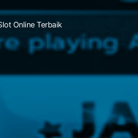
lot Online Terbaik