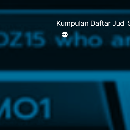
Skip
to
Kumpulan Daftar Judi S
content