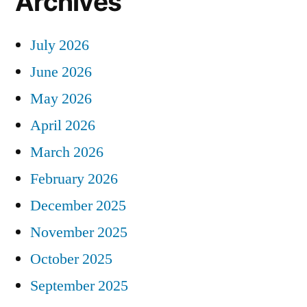
Archives
July 2026
June 2026
May 2026
April 2026
March 2026
February 2026
December 2025
November 2025
October 2025
September 2025