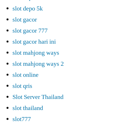
slot depo 5k
slot gacor
slot gacor 777
slot gacor hari ini
slot mahjong ways
slot mahjong ways 2
slot online
slot qris
Slot Server Thailand
slot thailand
slot777