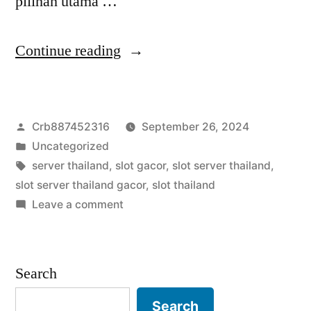
pilihan utama …
“Slot
Continue reading
Thailand
|
Posted
Crb887452316
September 26, 2024
Slot
by
Posted
Uncategorized
Gacor
in
Tags:
server thailand
,
slot gacor
,
slot server thailand
,
Gampang
slot server thailand gacor
,
slot thailand
on
Leave a comment
Menang
Slot
Jackpot
Thailand
|
Dari
Search
Slot
Slot
Gacor
Search