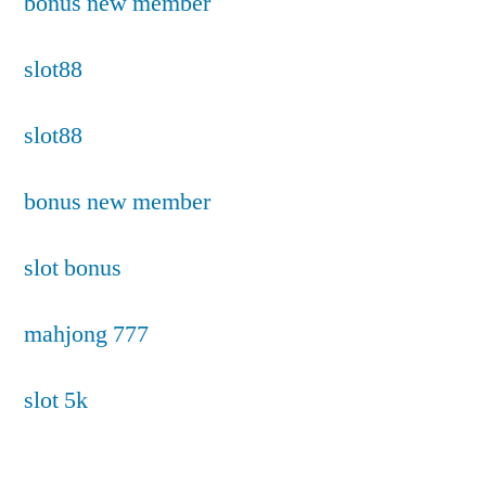
bonus new member
slot88
slot88
bonus new member
slot bonus
mahjong 777
slot 5k