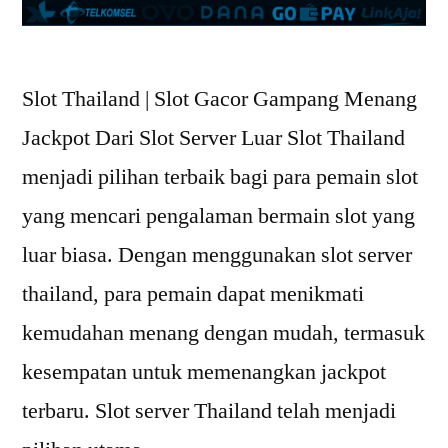
Slot Thailand | Slot Gacor Gampang Menang
Jackpot Dari Slot Server Luar Slot Thailand
menjadi pilihan terbaik bagi para pemain slot
yang mencari pengalaman bermain slot yang
luar biasa. Dengan menggunakan slot server
thailand, para pemain dapat menikmati
kemudahan menang dengan mudah, termasuk
kesempatan untuk memenangkan jackpot
terbaru. Slot server Thailand telah menjadi