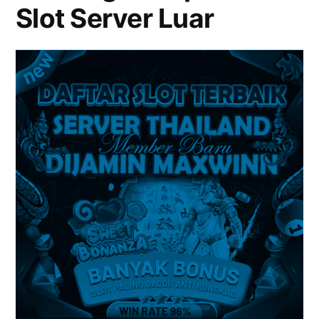
Slot Server Luar