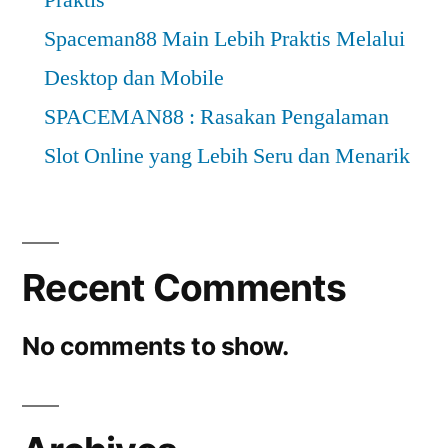
Praktis
Spaceman88 Main Lebih Praktis Melalui
Desktop dan Mobile
SPACEMAN88 : Rasakan Pengalaman
Slot Online yang Lebih Seru dan Menarik
Recent Comments
No comments to show.