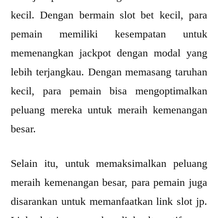
kecil. Dengan bermain slot bet kecil, para
pemain memiliki kesempatan untuk
memenangkan jackpot dengan modal yang
lebih terjangkau. Dengan memasang taruhan
kecil, para pemain bisa mengoptimalkan
peluang mereka untuk meraih kemenangan
besar.
Selain itu, untuk memaksimalkan peluang
meraih kemenangan besar, para pemain juga
disarankan untuk memanfaatkan link slot jp.