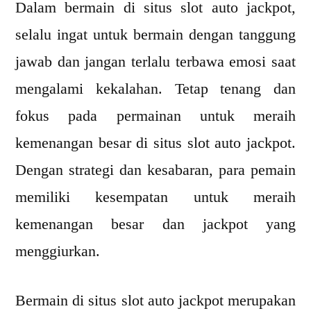
Dalam bermain di situs slot auto jackpot,
selalu ingat untuk bermain dengan tanggung
jawab dan jangan terlalu terbawa emosi saat
mengalami kekalahan. Tetap tenang dan
fokus pada permainan untuk meraih
kemenangan besar di situs slot auto jackpot.
Dengan strategi dan kesabaran, para pemain
memiliki kesempatan untuk meraih
kemenangan besar dan jackpot yang
menggiurkan.
Bermain di situs slot auto jackpot merupakan