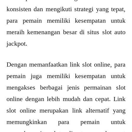
konsisten dan mengikuti strategi yang tepat,
para pemain memiliki kesempatan untuk
meraih kemenangan besar di situs slot auto
jackpot.
Dengan memanfaatkan link slot online, para
pemain juga memiliki kesempatan untuk
mengakses berbagai jenis permainan slot
online dengan lebih mudah dan cepat. Link
slot online merupakan link alternatif yang
memungkinkan para pemain untuk