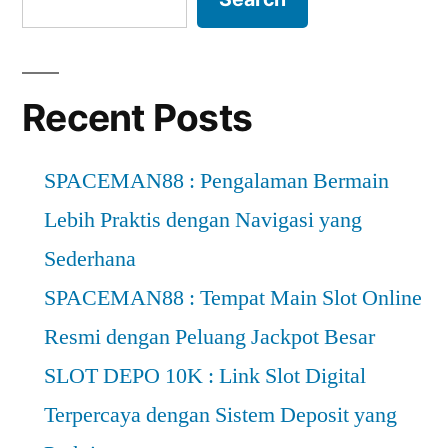
Recent Posts
SPACEMAN88 : Pengalaman Bermain
Lebih Praktis dengan Navigasi yang
Sederhana
SPACEMAN88 : Tempat Main Slot Online
Resmi dengan Peluang Jackpot Besar
SLOT DEPO 10K : Link Slot Digital
Terpercaya dengan Sistem Deposit yang