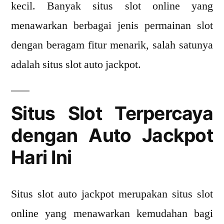
kecil. Banyak situs slot online yang
menawarkan berbagai jenis permainan slot
dengan beragam fitur menarik, salah satunya
adalah situs slot auto jackpot.
Situs Slot Terpercaya
dengan Auto Jackpot
Hari Ini
Situs slot auto jackpot merupakan situs slot
online yang menawarkan kemudahan bagi