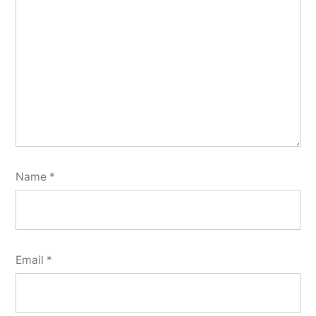
Name
*
Email
*