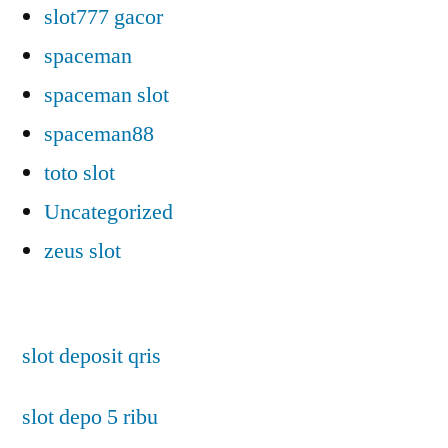
slot777 gacor
spaceman
spaceman slot
spaceman88
toto slot
Uncategorized
zeus slot
slot deposit qris
slot depo 5 ribu