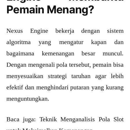
Pemain Menang?
Nexus Engine bekerja dengan sistem
algoritma yang mengatur kapan dan
bagaimana kemenangan besar muncul.
Dengan mengenali pola tersebut, pemain bisa
menyesuaikan strategi taruhan agar lebih
efektif dan menghindari putaran yang kurang
menguntungkan.
Baca juga: Teknik Menganalisis Pola Slot