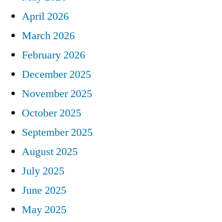
April 2026
March 2026
February 2026
December 2025
November 2025
October 2025
September 2025
August 2025
July 2025
June 2025
May 2025