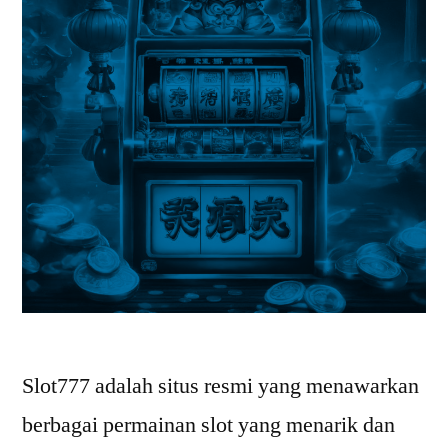
Slot777 adalah situs resmi yang menawarkan
berbagai permainan slot yang menarik dan