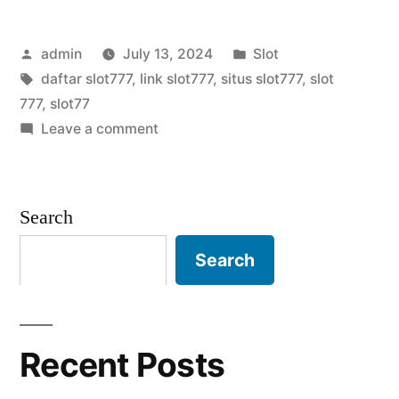
Besar
Posted
Posted
admin
July 13, 2024
Slot
di
by
Tags:
in
daftar slot777
,
link slot777
,
situs slot777
,
slot
Slot777
777
,
slot77
dengan
on
Leave a comment
Cara
Taruhan
Menang
Minim”
Besar
Search
di
Slot777
Search
dengan
Taruhan
Minim
Recent Posts