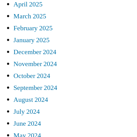
April 2025
March 2025
February 2025
January 2025
December 2024
November 2024
October 2024
September 2024
August 2024
July 2024
June 2024
May 2024