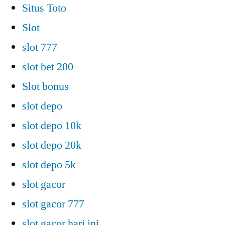
Situs Toto
Slot
slot 777
slot bet 200
Slot bonus
slot depo
slot depo 10k
slot depo 20k
slot depo 5k
slot gacor
slot gacor 777
slot gacor hari ini