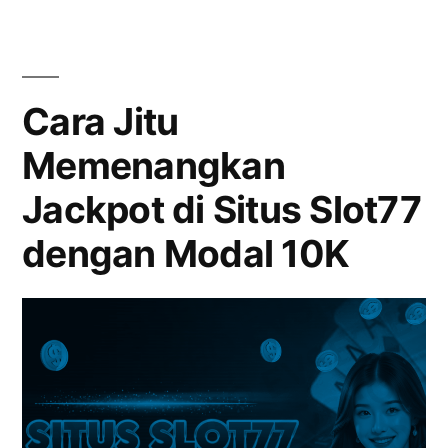
Slot77
untuk
Meraih
Resmi”
Kemenangan
di
Cara Jitu
Situs
Memenangkan
Slot77
Resmi
Jackpot di Situs Slot77
dengan Modal 10K