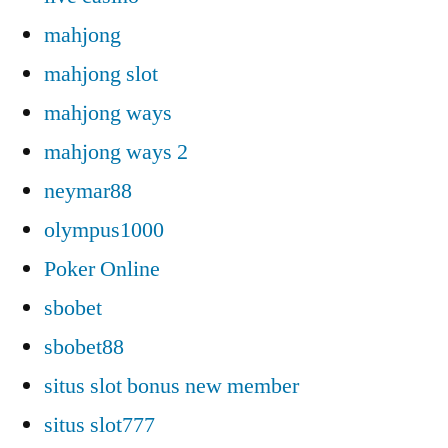
mahjong
mahjong slot
mahjong ways
mahjong ways 2
neymar88
olympus1000
Poker Online
sbobet
sbobet88
situs slot bonus new member
situs slot777