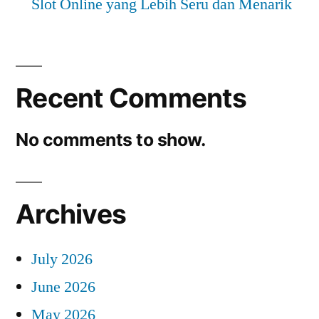
Slot Online yang Lebih Seru dan Menarik
Recent Comments
No comments to show.
Archives
July 2026
June 2026
May 2026