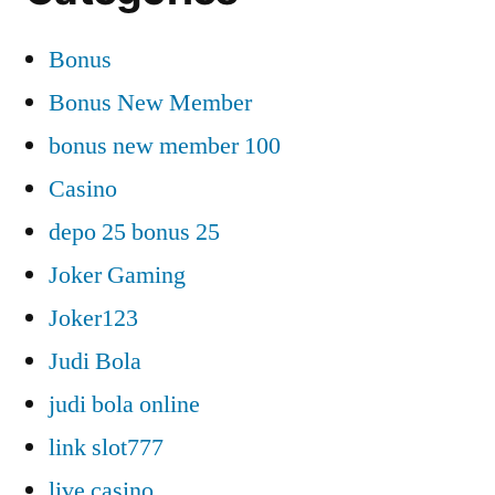
Bonus
Bonus New Member
bonus new member 100
Casino
depo 25 bonus 25
Joker Gaming
Joker123
Judi Bola
judi bola online
link slot777
live casino