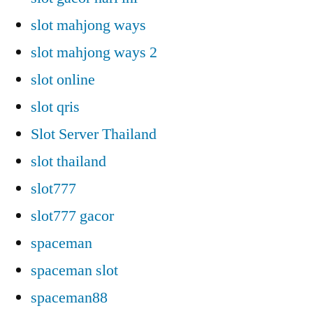
slot mahjong ways
slot mahjong ways 2
slot online
slot qris
Slot Server Thailand
slot thailand
slot777
slot777 gacor
spaceman
spaceman slot
spaceman88