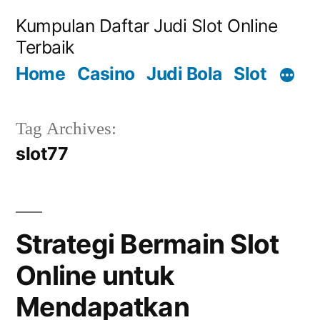
Skip
Kumpulan Daftar Judi Slot Online
to
Terbaik
content
Home
Casino
Judi Bola
Slot
Tag Archives:
slot77
Strategi Bermain Slot
Online untuk
Mendapatkan