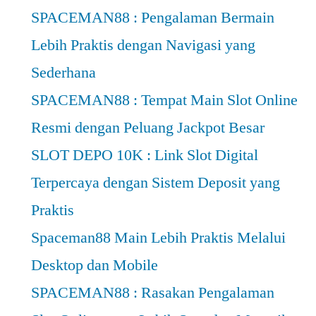
SPACEMAN88 : Pengalaman Bermain
Lebih Praktis dengan Navigasi yang
Sederhana
SPACEMAN88 : Tempat Main Slot Online
Resmi dengan Peluang Jackpot Besar
SLOT DEPO 10K : Link Slot Digital
Terpercaya dengan Sistem Deposit yang
Praktis
Spaceman88 Main Lebih Praktis Melalui
Desktop dan Mobile
SPACEMAN88 : Rasakan Pengalaman