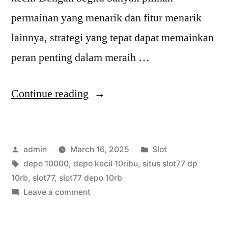
permainan yang menarik dan fitur menarik
lainnya, strategi yang tepat dapat memainkan
peran penting dalam meraih …
“Strategi
Continue reading
Ampuh
untuk
Posted
Posted
admin
March 16, 2025
Slot
Meraih
by
Tags:
in
depo 10000
,
depo kecil 10ribu
,
situs slot77 dp
Kemenangan
10rb
,
slot77
,
slot77 depo 10rb
di
on
Leave a comment
Strategi
Situs
Ampuh