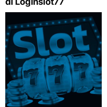
di Loginslot77