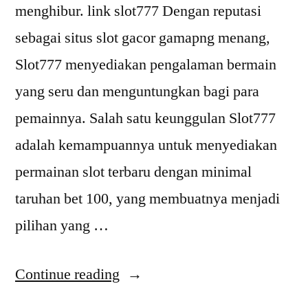
menghibur. link slot777 Dengan reputasi
sebagai situs slot gacor gamapng menang,
Slot777 menyediakan pengalaman bermain
yang seru dan menguntungkan bagi para
pemainnya. Salah satu keunggulan Slot777
adalah kemampuannya untuk menyediakan
permainan slot terbaru dengan minimal
taruhan bet 100, yang membuatnya menjadi
pilihan yang …
“Cara
Continue reading
Menang