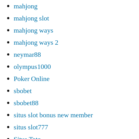
mahjong
mahjong slot
mahjong ways
mahjong ways 2
neymar88
olympus1000
Poker Online
sbobet
sbobet88
situs slot bonus new member
situs slot777