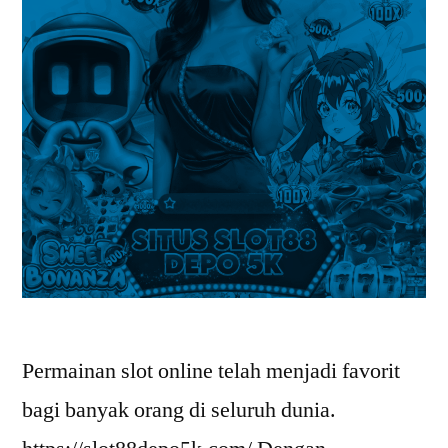
Permainan slot online telah menjadi favorit
bagi banyak orang di seluruh dunia.