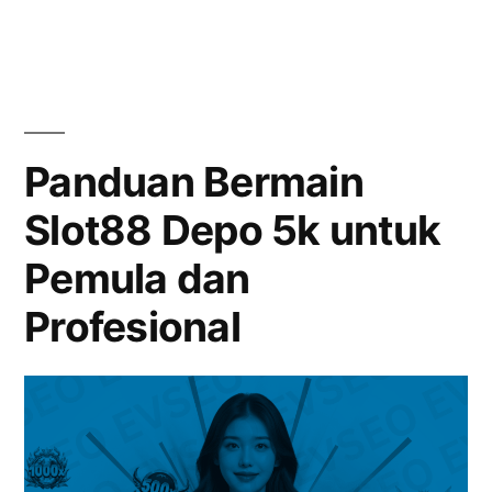
Tips
Slot77
Ampuh
Deposit
Menangkan
Jackpot
5K
di
Tanpa
Situs
Panduan Bermain
Potongan”
Slot77
Slot88 Depo 5k untuk
Deposit
5K
Pemula dan
Tanpa
Potongan
Profesional