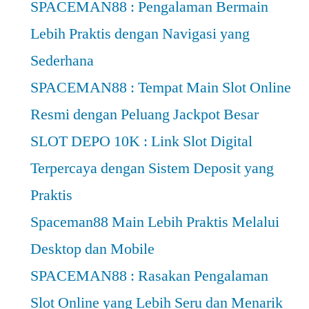
SPACEMAN88 : Pengalaman Bermain
Lebih Praktis dengan Navigasi yang
Sederhana
SPACEMAN88 : Tempat Main Slot Online
Resmi dengan Peluang Jackpot Besar
SLOT DEPO 10K : Link Slot Digital
Terpercaya dengan Sistem Deposit yang
Praktis
Spaceman88 Main Lebih Praktis Melalui
Desktop dan Mobile
SPACEMAN88 : Rasakan Pengalaman
Slot Online yang Lebih Seru dan Menarik