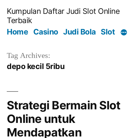
Skip
Kumpulan Daftar Judi Slot Online
to
Terbaik
content
Home
Casino
Judi Bola
Slot
Tag Archives:
depo kecil 5ribu
Strategi Bermain Slot
Online untuk
Mendapatkan