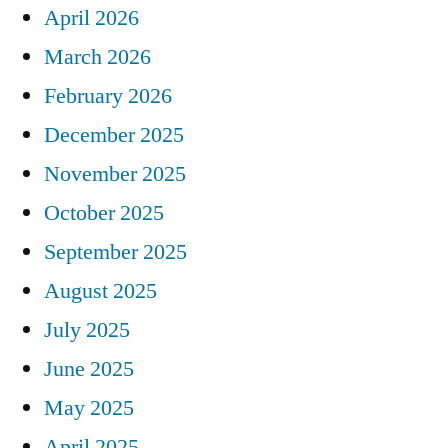
April 2026
March 2026
February 2026
December 2025
November 2025
October 2025
September 2025
August 2025
July 2025
June 2025
May 2025
April 2025