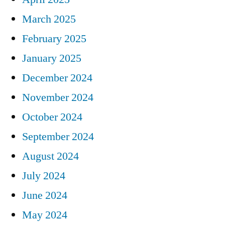
March 2025
February 2025
January 2025
December 2024
November 2024
October 2024
September 2024
August 2024
July 2024
June 2024
May 2024