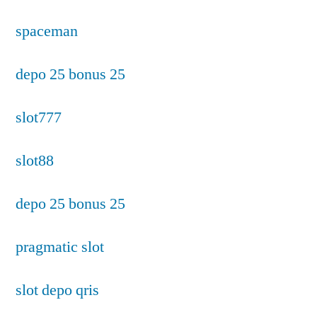
spaceman
depo 25 bonus 25
slot777
slot88
depo 25 bonus 25
pragmatic slot
slot depo qris