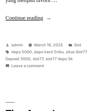
yang menjadi favorit …
“Strategi
Continue reading
Bermain
Slot
Posted
Posted
admin
March 16, 2025
Slot
Online
by
Tags:
in
depo 5000
,
depo kecil 5ribu
,
situs Slot77
untuk
Deposit 5000
,
slot77
,
slot77 depo 5k
Mendapatkan
on
Leave a comment
Strategi
Kemenangan
Bermain
Besar”
Slot
Online
untuk
Mendapatkan