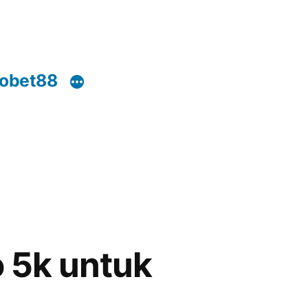
obet88
 5k untuk