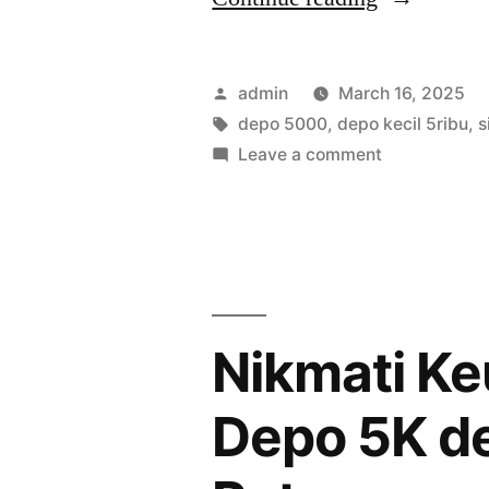
Bermain
Slot88
Posted
admin
March 16, 2025
Depo
by
Tags:
depo 5000
,
depo kecil 5ribu
,
s
on
Leave a comment
5k
Panduan
untuk
Bermain
Slot88
Pemula
Depo
dan
5k
Profesional
untuk
Nikmati Ke
Pemula
dan
Depo 5K d
Profesional