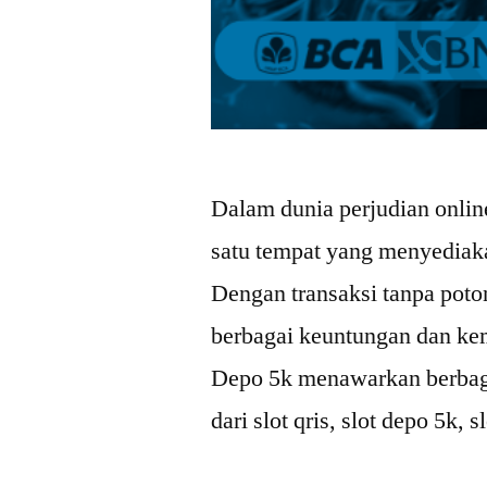
Dalam dunia perjudian online
satu tempat yang menyediaka
Dengan transaksi tanpa pot
berbagai keuntungan dan kem
Depo 5k menawarkan berbaga
dari slot qris, slot depo 5k, s