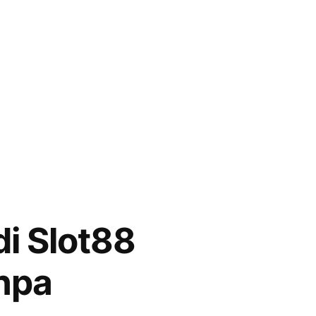
i Slot88
npa