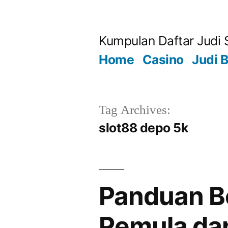
Skip
to
Kumpulan Daftar Judi S
content
Home
Casino
Judi B
Tag Archives:
slot88 depo 5k
Panduan B
Pemula dan