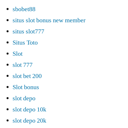
sbobet88
situs slot bonus new member
situs slot777
Situs Toto
Slot
slot 777
slot bet 200
Slot bonus
slot depo
slot depo 10k
slot depo 20k