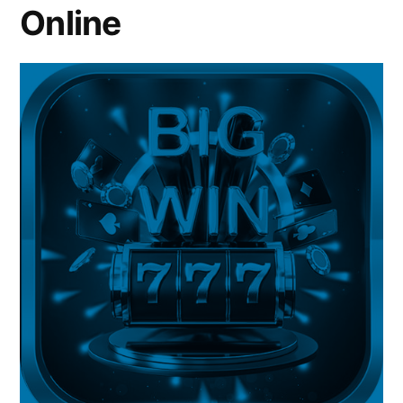
Online