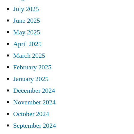
July 2025
June 2025
May 2025
April 2025
March 2025
February 2025
January 2025
December 2024
November 2024
October 2024
September 2024