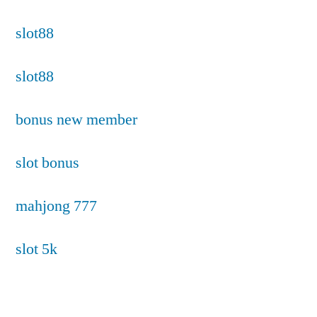
slot88
slot88
bonus new member
slot bonus
mahjong 777
slot 5k