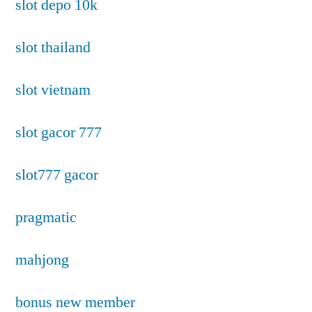
slot depo 10k
slot thailand
slot vietnam
slot gacor 777
slot777 gacor
pragmatic
mahjong
bonus new member