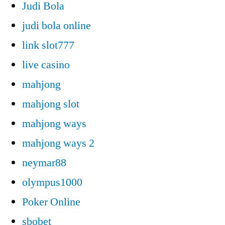
Judi Bola
judi bola online
link slot777
live casino
mahjong
mahjong slot
mahjong ways
mahjong ways 2
neymar88
olympus1000
Poker Online
sbobet