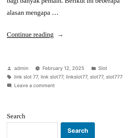
bagi banyak pemain. Berikut ini beberapa
alasan mengapa …
“Rahasia
Continue reading
Kesuksesan
Linkslot77:
Posted
Posted
admin
February 12, 2025
Slot
Reputasi
by
Tags:
in
link slot 77
,
link slot77
,
linkslot77
,
slot77
,
slot777
Terbaik
on
Leave a comment
di
Rahasia
Kesuksesan
Industri
Linkslot77:
Search
Judi
Reputasi
Terbaik
Online”
Search
di