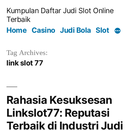
Skip
Kumpulan Daftar Judi Slot Online
to
Terbaik
content
Home
Casino
Judi Bola
Slot
Tag Archives:
link slot 77
Rahasia Kesuksesan
Linkslot77: Reputasi
Terbaik di Industri Judi