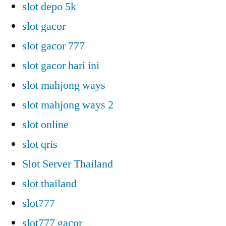
slot depo 5k
slot gacor
slot gacor 777
slot gacor hari ini
slot mahjong ways
slot mahjong ways 2
slot online
slot qris
Slot Server Thailand
slot thailand
slot777
slot777 gacor