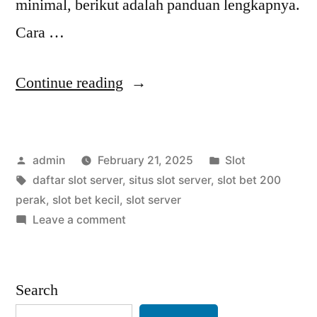
minimal, berikut adalah panduan lengkapnya.
Cara …
“Panduan
Continue reading
Lengkap
Bermain
Posted
Posted
admin
February 21, 2025
Slot
Slot
by
Tags:
in
daftar slot server
,
situs slot server
,
slot bet 200
Server
perak
,
slot bet kecil
,
slot server
dan
on
Leave a comment
Panduan
Menang
Lengkap
bahkan
Bermain
Search
Slot
dengan