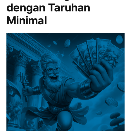
dengan Taruhan
Minimal