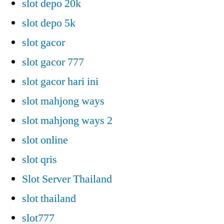
slot depo 20k
slot depo 5k
slot gacor
slot gacor 777
slot gacor hari ini
slot mahjong ways
slot mahjong ways 2
slot online
slot qris
Slot Server Thailand
slot thailand
slot777