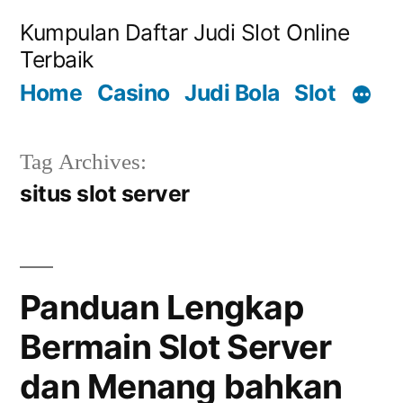
Skip
Kumpulan Daftar Judi Slot Online
to
Terbaik
content
Home
Casino
Judi Bola
Slot
Tag Archives:
situs slot server
Panduan Lengkap
Bermain Slot Server
dan Menang bahkan