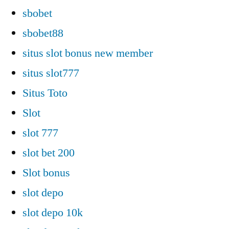
sbobet
sbobet88
situs slot bonus new member
situs slot777
Situs Toto
Slot
slot 777
slot bet 200
Slot bonus
slot depo
slot depo 10k