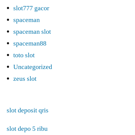
slot777 gacor
spaceman
spaceman slot
spaceman88
toto slot
Uncategorized
zeus slot
slot deposit qris
slot depo 5 ribu