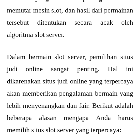
memutar mesin slot, dan hasil dari permainan
tersebut ditentukan secara acak oleh
algoritma slot server.
Dalam bermain slot server, pemilihan situs
judi online sangat penting. Hal ini
dikarenakan situs judi online yang terpercaya
akan memberikan pengalaman bermain yang
lebih menyenangkan dan fair. Berikut adalah
beberapa alasan mengapa Anda harus
memilih situs slot server yang terpercaya: