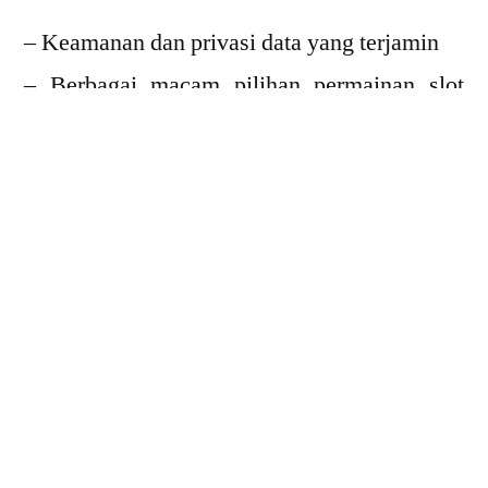
– Keamanan dan privasi data yang terjamin
– Berbagai macam pilihan permainan slot
server
– Bonus dan promosi menarik
– Layanan customer service yang responsif
– Proses deposit dan penarikan dana yang
cepat dan mudah
Panduan Bermain Slot
Server