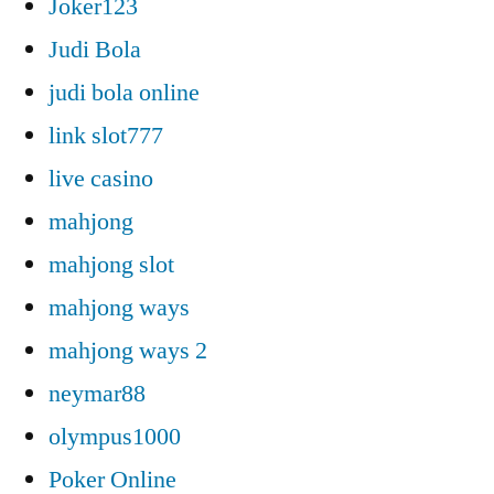
Joker123
Judi Bola
judi bola online
link slot777
live casino
mahjong
mahjong slot
mahjong ways
mahjong ways 2
neymar88
olympus1000
Poker Online