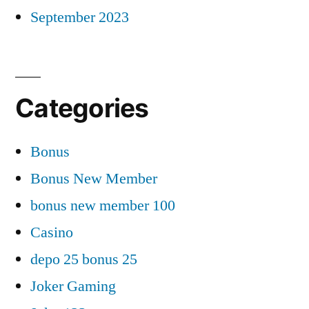
September 2023
Categories
Bonus
Bonus New Member
bonus new member 100
Casino
depo 25 bonus 25
Joker Gaming