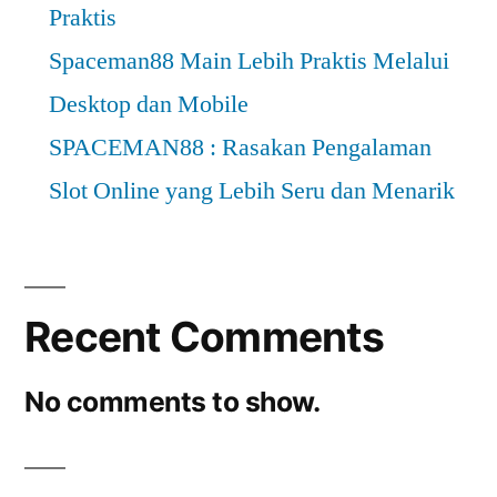
Praktis
Spaceman88 Main Lebih Praktis Melalui
Desktop dan Mobile
SPACEMAN88 : Rasakan Pengalaman
Slot Online yang Lebih Seru dan Menarik
Recent Comments
No comments to show.