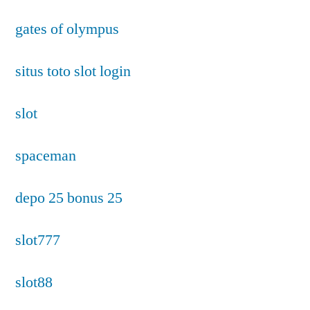
gates of olympus
situs toto slot login
slot
spaceman
depo 25 bonus 25
slot777
slot88