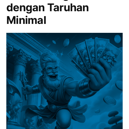
dengan Taruhan
Minimal