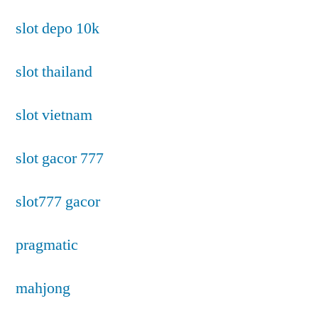
slot depo 10k
slot thailand
slot vietnam
slot gacor 777
slot777 gacor
pragmatic
mahjong