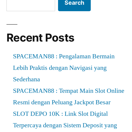
Server
Search
Taruhan
dan
Minimal”
Menang
bahkan
dengan
Recent Posts
Taruhan
Minimal
SPACEMAN88 : Pengalaman Bermain
Lebih Praktis dengan Navigasi yang
Sederhana
SPACEMAN88 : Tempat Main Slot Online
Resmi dengan Peluang Jackpot Besar
SLOT DEPO 10K : Link Slot Digital
Terpercaya dengan Sistem Deposit yang