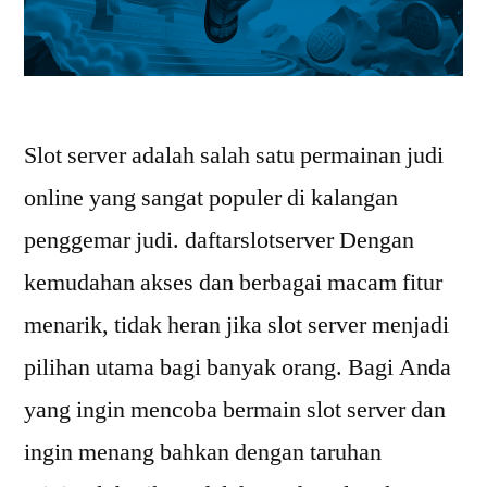
Slot server adalah salah satu permainan judi
online yang sangat populer di kalangan
penggemar judi. daftarslotserver Dengan
kemudahan akses dan berbagai macam fitur
menarik, tidak heran jika slot server menjadi
pilihan utama bagi banyak orang. Bagi Anda
yang ingin mencoba bermain slot server dan
ingin menang bahkan dengan taruhan