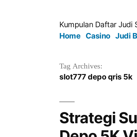
Skip
to
Kumpulan Daftar Judi S
content
Home
Casino
Judi B
Tag Archives:
slot777 depo qris 5k
Strategi S
Depo 5K Vi