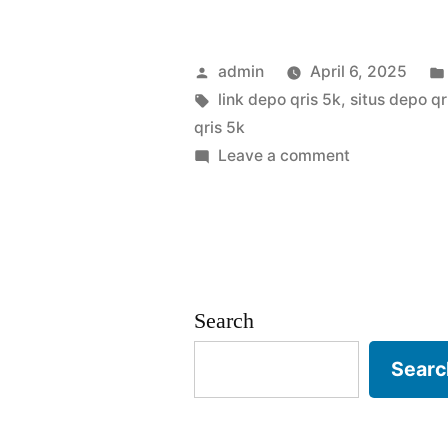
Sukses
Bermain
Posted
admin
April 6, 2025
di
by
Tags:
link depo qris 5k
,
situs depo qr
qris 5k
Situs
on
Leave a comment
Slot777
Strategi
Sukses
Depo
Bermain
5K
di
Via
Situs
Search
Slot777
Qris”
Depo
Searc
5K
Via
Qris