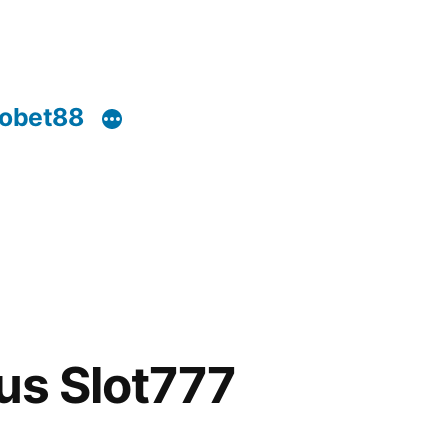
obet88
tus Slot777