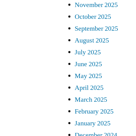
November 2025
October 2025
September 2025
August 2025
July 2025
June 2025
May 2025
April 2025
March 2025
February 2025
January 2025
December 2024