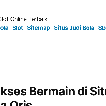
lot Online Terbaik
ola
Slot
Sitemap
Situs Judi Bola
Sb
ukses Bermain di Si
a Qris