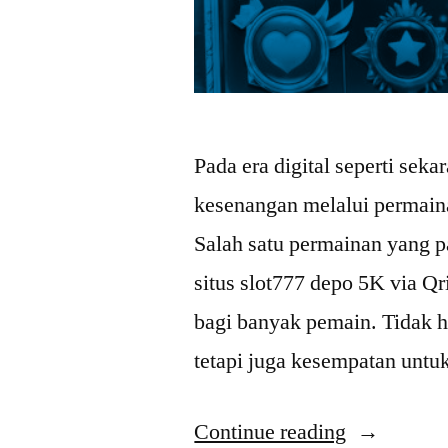
Pada era digital seperti sek
kesenangan melalui permaina
Salah satu permainan yang pa
situs slot777 depo 5K via Qr
bagi banyak pemain. Tidak 
tetapi juga kesempatan unt
“Strategi
Continue reading