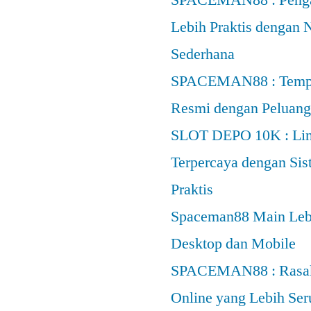
SPACEMAN88 : Penga
Lebih Praktis dengan 
Sederhana
SPACEMAN88 : Tempat
Resmi dengan Peluang
SLOT DEPO 10K : Link
Terpercaya dengan Sis
Praktis
Spaceman88 Main Lebi
Desktop dan Mobile
SPACEMAN88 : Rasak
Online yang Lebih Ser