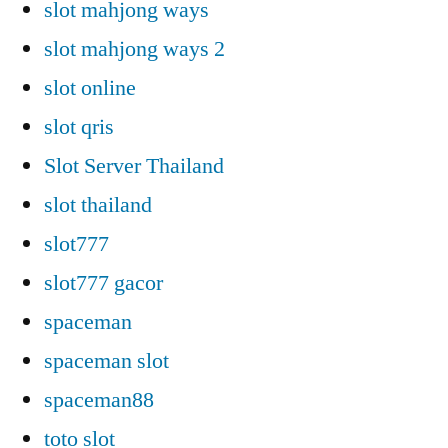
slot mahjong ways
slot mahjong ways 2
slot online
slot qris
Slot Server Thailand
slot thailand
slot777
slot777 gacor
spaceman
spaceman slot
spaceman88
toto slot