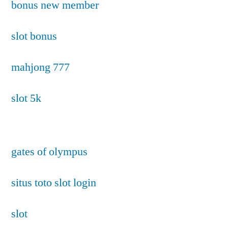
bonus new member
slot bonus
mahjong 777
slot 5k
gates of olympus
situs toto slot login
slot