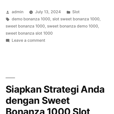
Sweet
Posted
Posted
admin
July 13, 2024
Slot
Bonanza
by
Tags:
in
demo bonanza 1000
,
slot sweet bonanza 1000
,
1000
sweet bonanza 1000
,
sweet bonanza demo 1000
,
untuk
sweet bonanza slot 1000
on
Leave a comment
Keseimbangan
Manfaat
Permainan
Bermain
Sweet
Slot
Bonanza
Anda”
1000
untuk
Siapkan Strategi Anda
Keseimbangan
dengan Sweet
Permainan
Slot
Bonanza 1000 Slot
Anda