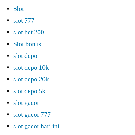
Slot
slot 777
slot bet 200
Slot bonus
slot depo
slot depo 10k
slot depo 20k
slot depo 5k
slot gacor
slot gacor 777
slot gacor hari ini