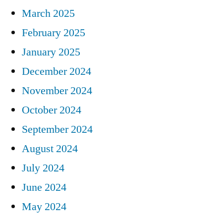
March 2025
February 2025
January 2025
December 2024
November 2024
October 2024
September 2024
August 2024
July 2024
June 2024
May 2024